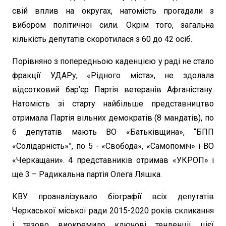
свій вплив на округах, натомість прогадали з
вибором політичної сили. Окрім того, загальна
кількість депутатів скоротилася з 60 до 42 осіб.
Порівняно з попередньою каденцією у раді не стало
фракції УДАРу, «Рідного міста», не здолала
відсотковий бар’єр Партія ветеранів Афганістану.
Натомість зі старту найбільше представництво
отримала Партія вільних демократів (8 мандатів), по
6 депутатів мають ВО «Батьківщина», “БПП
«Солідарність»”, по 5 - «Свобода», «Самопоміч» і ВО
«Черкащани». 4 представників отримав «УКРОП» і
ще 3 – Радикальна партія Олега Ляшка.
КВУ проаналізувало біографії всіх депутатів
Черкаської міської ради 2015-2020 років скликання
і тезово виокремило ключові тенденції цієї