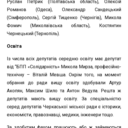
Руслан Петрик (Полтавська область), Олексій
Романов (Одеса), Олександр Сандецький
(Сімферополь), Сергій Тищенко (Чернігів), Микола
Фомич (Миколаївська область), Костянтин
Чернецький (Тернопіль).
Освіта
Із числа всіх депутатів середню освіту має депутат
від “БПП «Солідарність» Микола Мирза, професійно-
технічну – Віталій Мевша. Окрім того, на момент
обрання до ради вищу освіту здобували Артур
Акопян, Максим Шило та Антон Ведула. Решта ж
депутатів мають вищу освіту. За спеціальністю
серед депутатів Черкаської міської ради є історики,
економісти, правознавці, медики, інженери тощо.
За здобутим фахом працюють або ж займаються