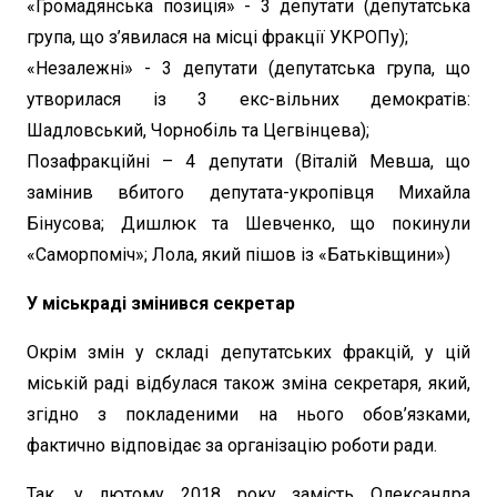
«Громадянська позиція» - 3 депутати (депутатська
група, що з’явилася на місці фракції УКРОПу);
«Незалежні» - 3 депутати (депутатська група, що
утворилася із 3 екс-вільних демократів:
Шадловський, Чорнобіль та Цегвінцева);
Позафракційні – 4 депутати (Віталій Мевша, що
замінив вбитого депутата-укропівця Михайла
Бінусова; Дишлюк та Шевченко, що покинули
«Саморпоміч»; Лола, який пішов із «Батьківщини»)
У міськраді змінився секретар
Окрім змін у складі депутатських фракцій, у цій
міській раді відбулася також зміна секретаря, який,
згідно з покладеними на нього обов’язками,
фактично відповідає за організацію роботи ради.
Так, у лютому 2018 року замість Олександра