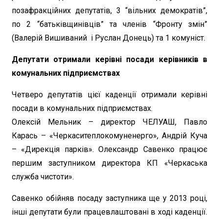
позафракційних депутатів, 3 “вільних демократів”,
по 2 “батьківщинівців” та членів “Фронту змін”
(Валерій Вишиваний і Руслан Донець) та 1 комуніст.
Депутати отримали керівні посади керівників в
комунальних підприємствах
Четверо депутатів цієї каденції отримали керівні
посади в комунальних підприємствах.
Олексій Мельник – директор ЧЕЛУАШ, Павло
Карась – «Черкаситеплокомуненерго», Андрій Куча
– «Дирекція парків». Олександр Савенко працює
першим заступником директора КП «Черкаська
служба чистоти».
Савенко обійняв посаду заступника ще у 2013 році,
інші депутати були працевлаштовані в ході каденції.