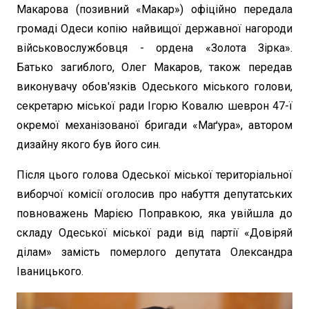
Макарова (позивний «Макар») офіційно передала
громаді Одеси копію найвищої державної нагороди
військовослужбовця - ордена «Золота Зірка».
Батько загиблого, Олег Макаров, також передав
виконувачу обов'язків Одеського міського голови,
секретарю міської ради Ігорю Ковалю шеврон 47-ї
окремої механізованої бригади «Маґура», автором
дизайну якого був його син.
Після цього голова Одеської міської територіальної
виборчої комісії оголосив про набуття депутатських
повноважень Марією Поправкою, яка увійшла до
складу Одеської міської ради від партії «Довіряй
ділам» замість померлого депутата Олександра
Іваницького.