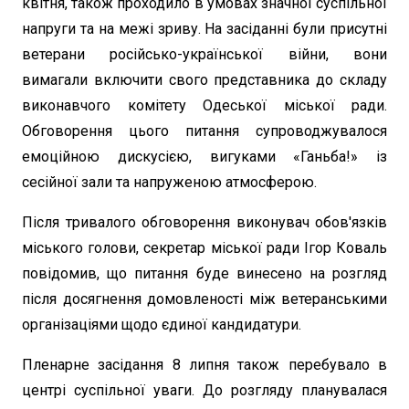
квітня, також проходило в умовах значної суспільної
напруги та на межі зриву. На засіданні були присутні
ветерани російсько-української війни, вони
вимагали включити свого представника до складу
виконавчого комітету Одеської міської ради.
Обговорення цього питання супроводжувалося
емоційною дискусією, вигуками «Ганьба!» із
сесійної зали та напруженою атмосферою.
Після тривалого обговорення виконувач обов'язків
міського голови, секретар міської ради Ігор Коваль
повідомив, що питання буде винесено на розгляд
після досягнення домовленості між ветеранськими
організаціями щодо єдиної кандидатури.
Пленарне засідання 8 липня також перебувало в
центрі суспільної уваги. До розгляду планувалася