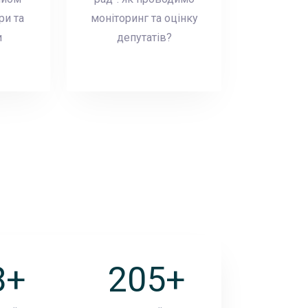
ри та
моніторинг та оцінку
и
депутатів?
8
+
285
+