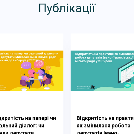
Публікації
дкритість на папері чи
Відкритість на практи
альний діалог: чи
як змінилася робота
али депутати
депутатів Івано-