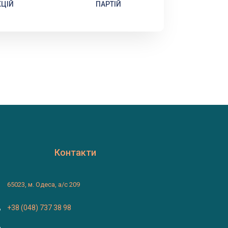
ЦІЙ
ПАРТІЙ
Контакти
65023, м. Одеса, а/с 209
+38 (048) 737 38 98