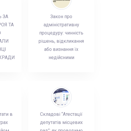
 ЗА
Закон про
ОЯ ТА
адміністративну
О
процедуру: чинність
АЛИ
рішень, відкликання
НЦІ
або визнання їх
ЬКРАДИ
недійсними
тати в
Складові “Атестації
трах
депутатів місцевих
ийом
рад”: як проводимо