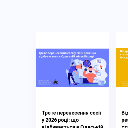
Третє перенесення сесії
Ві
у 2026 році: що
ре
відбувається в Одеській
ст