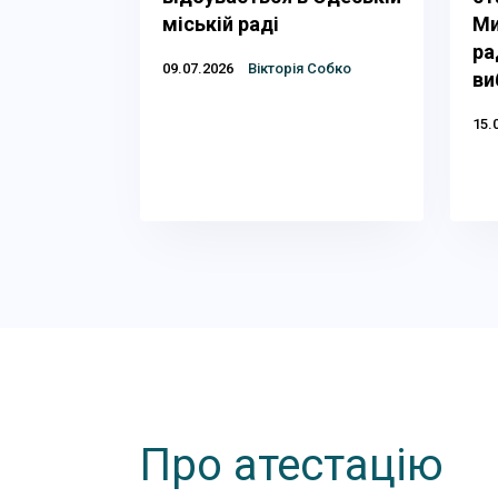
міській раді
Ми
ра
09.07.2026
Вікторія Собко
ви
15.
Про атестацію