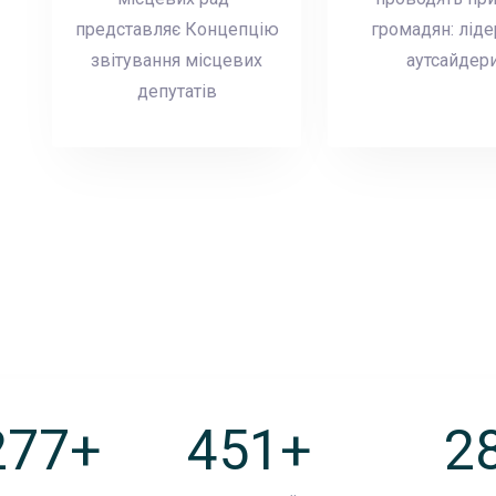
представляє Концепцію
громадян: ліде
звітування місцевих
аутсайдер
депутатів
629
+
627
+
2