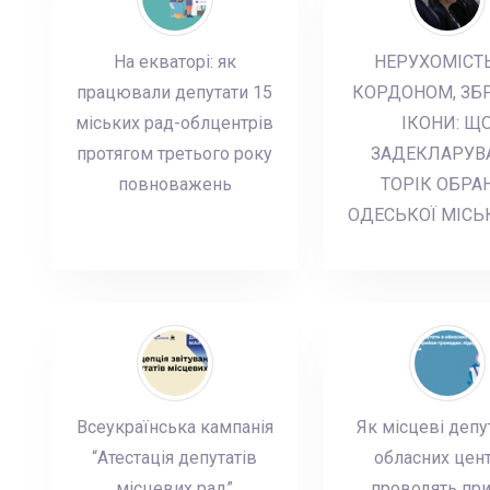
На екваторі: як
НЕРУХОМІСТЬ
працювали депутати 15
КОРДОНОМ, ЗБР
міських рад-облцентрів
ІКОНИ: Щ
протягом третього року
ЗАДЕКЛАРУВ
повноважень
ТОРІК ОБРА
ОДЕСЬКОЇ МІС
Всеукраїнська кампанія
Як місцеві депу
“Атестація депутатів
обласних цен
місцевих рад”
проводять пр