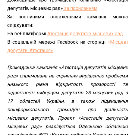
депутатів місцевих рад»
за посиланням
.
За постійними оновленнями кампанії можна
слідкувати:
На вебплатформі
Атестація депутатів місцевих рад
В соціальній мережі Facebook на сторінці
«Місцеві
депутати. Атестація»
Громадська кампанія «Атестація депутатів місцевих
рад» спрямована на сприяння вирішенню проблеми
низького рівня відкритості, прозорості та
підзвітності виборцям депутатів 23 місцевих рад з
17 областей України, а також підвищення
поінформованості громадян про діяльність
місцевих депутатів. Проєкт «Атестація депутатів
місцевих рад» реалізується Одеською обласною
організацією ВГО «Комітет виборців України» разом