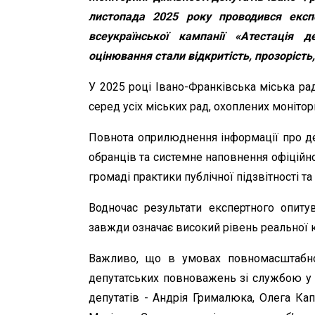
листопада 2025 року проводився екс
всеукраїнської кампанії «Атестація 
оцінювання стали відкритість, прозорість,
У 2025 році Івано-Франківська міська ра
серед усіх міських рад, охоплених монітор
Повнота оприлюднення інформації про депу
обранців та системне наповнення офіційн
громаді практики публічної підзвітності та
Водночас результати експертного опиту
завжди означає високий рівень реальної к
Важливо, що в умовах повномасштабної
депутатських повноважень зі службою у З
депутатів - Андрія Грималюка, Олега Кап