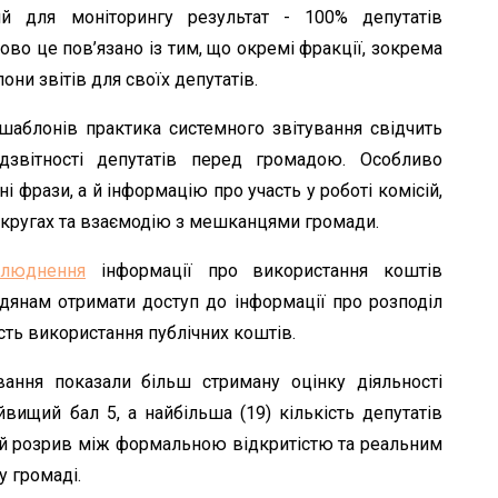
ий для моніторингу результат - 100% депутатів
ово це пов’язано із тим, що окремі фракції, зокрема
ни звітів для своїх депутатів.
шаблонів практика системного звітування свідчить
дзвітності депутатів перед громадою. Особливо
і фрази, а й інформацію про участь у роботі комісій,
 округах та взаємодію з мешканцями громади.
илюднення
інформації про використання коштів
дянам отримати доступ до інформації про розподіл
сть використання публічних коштів.
вання показали більш стриману оцінку діяльності
вищий бал 5, а найбільша (19) кількість депутатів
ний розрив між формальною відкритістю та реальним
у громаді.