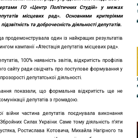
пертами ГО «Центр Політичних Студій» у межах
депутатів місцевих рад». Основними критеріями
 підзвітність та доброчесність діяльності депутатів.
да продемонструвала один із найкращих результатів
ингом кампанії «Атестація депутатів місцевих рад».
татів, 100% наявність звітів, відкритість профілів
ого сайту ради свідчать про поступове формування у
 прозорості депутатської діяльності.
вання показали, що формальна відкритість ще не
омунікації депутатів з громадою.
 війни частина депутатів поєднувала виконання
бройних Силах України. Саме тому діяльність п’яти
устяка, Ростислава Котовича, Михайла Нагірного та