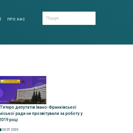
Ї
ПРО НАС
П’ятеро депутатів Івано-Франківської
міської ради не прозвітували за роботу у
2019 році
30.07.2020