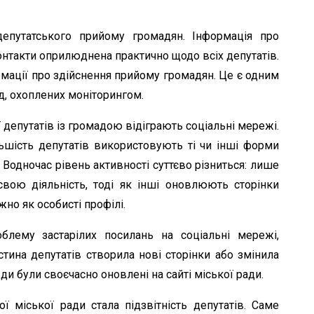
депутатського прийому громадян. Інформація про
онтакти оприлюднена практично щодо всіх депутатів.
рмації про здійснення прийому громадян. Це є одним
д, охоплених моніторингом.
 депутатів із громадою відіграють соціальні мережі.
ьшість депутатів використовують ті чи інші форми
 Водночас рівень активності суттєво різниться: лише
свою діяльність, тоді як інші оновлюють сторінки
но як особисті профілі.
блему застарілих посилань на соціальні мережі,
стина депутатів створила нові сторінки або змінила
жди були своєчасно оновлені на сайті міської ради.
 міської ради стала підзвітність депутатів. Саме