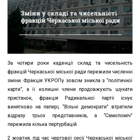
За чотири роки каденції склад та чисельність
фракцій Черкаської міської ради пережили численні
зміни. Фракція УКРОПу зовсім зникла з “політичної
карти”, а її колишні члени продовжують шукати
пристанок, фракція Радикальної партії існує
винятково на папері, “Вільні демократи” втратили
відразу трьох представників, а “Самопоміч”
пережила кілька пертурбацій.
2 жовтня, під час чергової сесії Черкаської міської