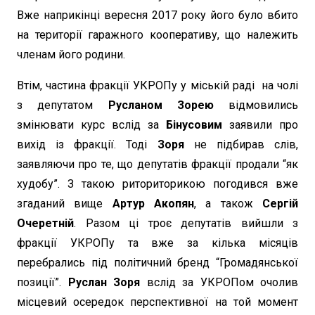
Вже наприкінці вересня 2017 року його було вбито
на території гаражного кооперативу, що належить
членам його родини.
Втім, частина фракції УКРОПу у міській раді на чолі
з депутатом
Русланом Зорею
відмовились
змінювати курс вслід за
Бінусовим
заявили про
вихід із фракції. Тоді
Зоря
не підбирав слів,
заявляючи про те, що депутатів фракції продали “як
худобу”. З такою риториторикою погодився вже
згаданий вище
Артур Акопян
, а також
Сергій
Очеретній
. Разом ці троє депутатів вийшли з
фракції УКРОПу та вже за кілька місяців
перебрались під політичний бренд “Громадянської
позиції”.
Руслан Зоря
вслід за УКРОПом очолив
місцевий осередок перспективної на той момент