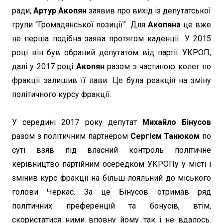
ради,
Артур Акопян
заявив про вихід із депутатської
групи “Громадянської позиції”. Для
Акопяна
це вже
не перша подібна заява протягом каденції. У 2015
році він був обраний депутатом від партії УКРОП,
далі у 2017 році
Акопян
разом з частиною колег по
фракції залишив її лави. Це була реакція на зміну
політичного курсу фракції.
У середині 2017 року депутат
Михайло Бінусов
разом з політичним партнером
Сергієм Танюком
по
суті взяв під власний контроль політичне
керівництво партійним осередком УКРОПу у місті і
змінив курс фракції на більш лояльний до міського
голови Черкас. За це Бінусов отримав ряд
політичних преференцій та бонусів, втім,
скористатися ними вповну йому так і не вдалось.