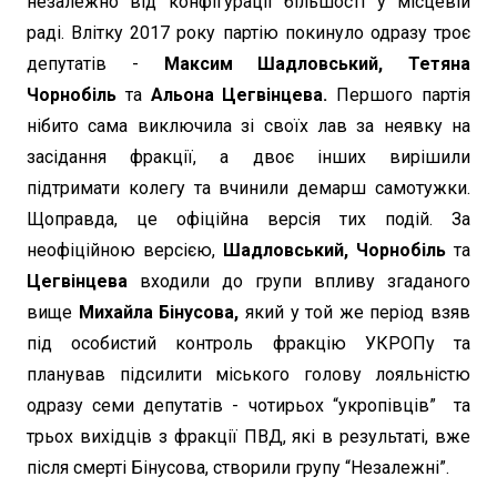
незалежно від конфігурації більшості у місцевій
раді. Влітку 2017 року партію покинуло одразу троє
депутатів -
Максим Шадловський, Тетяна
Чорнобіль
та
Альона Цегвінцева.
Першого партія
нібито сама виключила зі своїх лав за неявку на
засідання фракції, а двоє інших вирішили
підтримати колегу та вчинили демарш самотужки.
Щоправда, це офіційна версія тих подій. За
неофіційною версією,
Шадловський, Чорнобіль
та
Цегвінцева
входили до групи впливу згаданого
вище
Михайла Бінусова,
який у той же період взяв
під особистий контроль фракцію УКРОПу та
планував підсилити міського голову лояльністю
одразу семи депутатів - чотирьох “укропівців” та
трьох вихідців з фракції ПВД, які в результаті, вже
після смерті Бінусова, створили групу “Незалежні”.