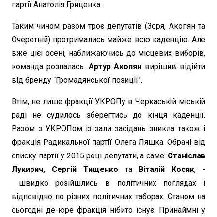
партії Анатолія Гриценка.
Таким чином разом троє депутатів (Зоря, Акопян та
Очеретній) протримались майже всю каденцію. Але
вже цієї осені, наближаючись до місцевих виборів,
команда розпалась.
Артур Акопян
вирішив відійти
від бренду “Громадянської позиції”.
Втім, не лише фракції УКРОПу в Черкаській міській
раді не судилось зберегтись до кінця каденції.
Разом з УКРОПом із зали засідань зникла також і
фракція Радикальної партії Олега Ляшка. Обрані від
списку партії у 2015 році депутати, а саме:
Станіслав
Лукирич, Сергій Тищенко
та
Віталій Косяк
, -
швидко розійшлись в політичних поглядах і
відповідно по різних політичних таборах. Станом на
сьогодні де-юре фракція нібито існує. Принаймні у