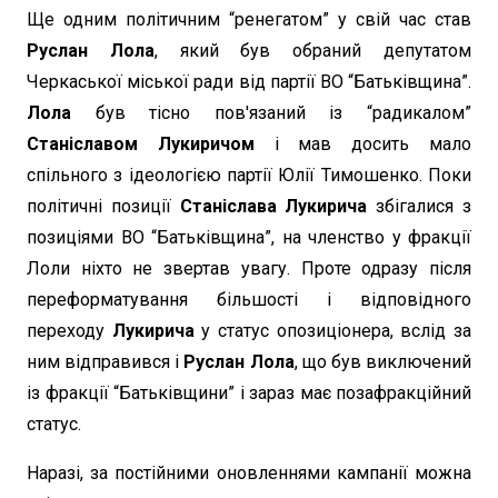
Ще одним політичним “ренегатом” у свій час став
Руслан Лола
, який був обраний депутатом
Черкаської міської ради від партії ВО “Батьківщина”.
Лола
був тісно пов'язаний із “радикалом”
Станіславом Лукиричом
і мав досить мало
спільного з ідеологією партії Юлії Тимошенко. Поки
політичні позиції
Станіслава Лукирича
збігалися з
позиціями ВО “Батьківщина”, на членство у фракції
Лоли ніхто не звертав увагу. Проте одразу після
переформатування більшості і відповідного
переходу
Лукирича
у статус опозиціонера, вслід за
ним відправився і
Руслан Лола
, що був виключений
із фракції “Батьківщини” і зараз має позафракційний
статус.
Наразі, за постійними оновленнями кампанії можна