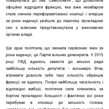
повернулась до лав “Самопомочі”, що дозволили
офіційно відродити фракцію, яка вже незабаром
стала членом переформатованої коаліції і вперше
за роки каденції увійшла до переліку провладних
сил з власним представництвом у виконавчих
органах влади.
Ще одна політсила, що зазнала серйозних змін за
роки каденції, це Партія вільних демократів. У 2015
році ПВД вдалось завести до міської ради
найбільшу кількість депутатів - восьмеро. Втім,
втримати довкола себе таку кількість обранців
фракції не вдалось. Попри найбільшу чисельність і
відповідні амбіції, політична сила опинилась за
бортом провладної більшості і фактично всі роки
перебуває в опозиції до міського голови,