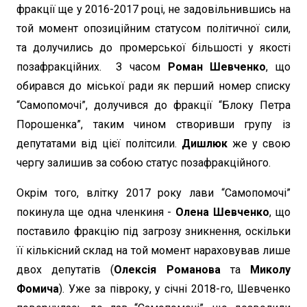
фракції ще у 2016-2017 році, не задовільнившись на
той момент опозиційним статусом політичної сили,
та долучились до промерської більшості у якості
позафракційних. З часом
Роман Шевченко
, що
обирався до міської ради як перший номер списку
“Самопомочі”, долучився до фракції “Блоку Петра
Порошенка”, таким чином створивши групу із
депутатами від цієї політсили.
Дишлюк
же у свою
чергу залишив за собою статус позафракційного.
Окрім того, влітку 2017 року лави “Самопомочі”
покинула ще одна членкиня -
Олена Шевченко
, що
поставило фракцію під загрозу зникнення, оскільки
її кількісний склад на той момент нараховував лише
двох депутатів (
Олексія Романова
та
Миколу
Фомича
). Уже за півроку, у січні 2018-го, Шевченко