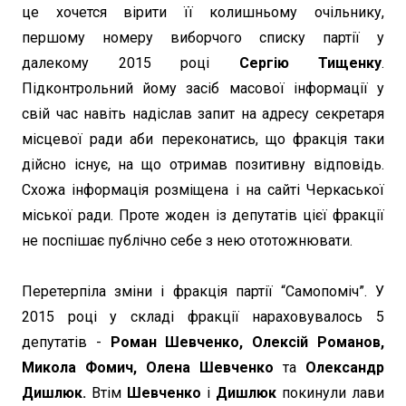
це хочется вірити її колишньому очільнику,
першому номеру виборчого списку партії у
далекому 2015 році
Сергію Тищенку
.
Підконтрольний йому засіб масової інформації у
свій час навіть надіслав запит на адресу секретаря
місцевої ради аби переконатись, що фракція таки
дійсно існує, на що отримав позитивну відповідь.
Схожа інформація розміщена і на сайті Черкаської
міської ради. Проте жоден із депутатів цієї фракції
не поспішає публічно себе з нею ототожнювати.
Перетерпіла зміни і фракція партії “Самопоміч”. У
2015 році у складі фракції нараховувалось 5
депутатів -
Роман Шевченко, Олексій Романов,
Микола Фомич, Олена Шевченко
та
Олександр
Дишлюк.
Втім
Шевченко
і
Дишлюк
покинули лави