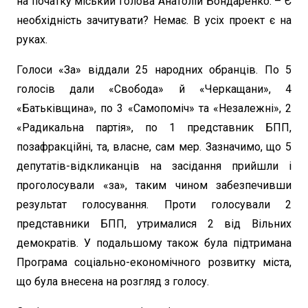
на початку міський голова Анатолій Бондаренко. – Є
необхідність зачитувати? Немає. В усіх проект є на
руках.
Голоси «За» віддали 25 народних обранців. По 5
голосів дали «Свобода» й «Черкащани», 4
«Батьківщина», по 3 «Самопоміч» та «Незалежні», 2
«Радикальна партія», по 1 представник БПП,
позафракційні, та, власне, сам мер. Зазначимо, що 5
депутатів-відкликанців на засідання прийшли і
проголосували «за», таким чином забезпечивши
результат голосування. Проти голосували 2
представники БПП, утрималися 2 від Вільних
демократів. У подальшому також була підтримана
Програма соціально-економічного розвитку міста,
що була внесена на розгляд з голосу.