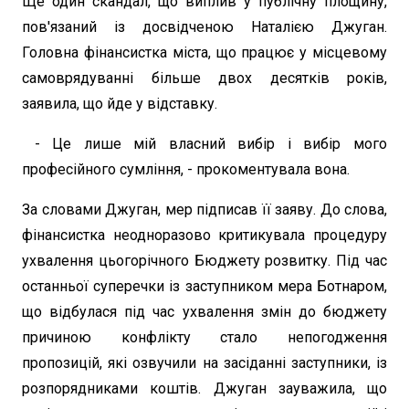
Ще один скандал, що виплив у публічну площину,
пов'язаний із досвідченою Наталією Джуган.
Головна фінансистка міста, що працює у місцевому
самоврядуванні більше двох десятків років,
заявила, що йде у відставку.
- Це лише мій власний вибір і вибір мого
професійного сумління, - прокоментувала вона.
За словами Джуган, мер підписав її заяву. До слова,
фінансистка неодноразово критикувала процедуру
ухвалення цьогорічного Бюджету розвитку. Під час
останньої суперечки із заступником мера Ботнаром,
що відбулася під час ухвалення змін до бюджету
причиною конфлікту стало непогодження
пропозицій, які озвучили на засіданні заступники, із
розпорядниками коштів. Джуган зауважила, що