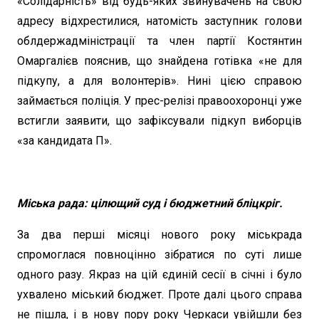
«Солідарність» від будь-яких звинувачень на свою
адресу відхрестилися, натомість заступник голови
облдержадміністрації та член партії Костянтин
Омаргалієв пояснив, що знайдена готівка «не для
підкупу, а для волонтерів». Нині цією справою
займається поліція. У прес-релізі правоохоронці уже
встигли заявити, що зафіксували підкуп виборців
«за кандидата П».
Міська рада: цілющий суд і бюджетний бліцкріг.
За два перші місяці нового року міськрада
спромоглася повноцінно зібратися по суті лише
одного разу. Якраз на цій єдиній сесії в січні і було
ухвалено міський бюджет. Проте далі цього справа
не пішла, і в нову пору року Черкаси увійшли без