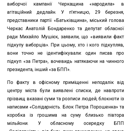
виборчої кампанії Черкащина «народила» в
агітаційний дедлайн. У п’ятницю, 29 березня,
представники партії «Батьківщина», міський голова
Черкас Анатолій Бондаренко та депутат обласної
ради Михайло Мушієк, заявили, що «виявили факт
підкупу виборців». При цьому, хто і кого підкупляв,
вони точно не ідентифікували: один писав про
підкуп «за Петра», вочевидь натякаючи на чинного
президента, інший «за БПП».
По факту в офісному приміщенні неподалік від
центру міста були виявлені списки, де навпроти
прізвищ вказані суми та розписи людей, блокноти із
написами «Солідарність. Блок Петра Порошенка» та
коробка із грошима на суму близько півтора
мільйони. У обласному осередку БПП