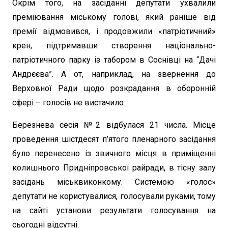
Окрім того, на засіданні депутати ухвалили
преміювання міському голові, який раніше від
премії відмовився, і продовжили «патріотичний»
крен, підтримавши створення національно-
патріотичного парку із табором в Соснівці на “Дачі
Андрєєва”. А от, наприклад, на звернення до
Верховної Ради щодо розкрадання в оборонній
сфері – голосів не вистачило.
Березнева сесія №2 відбулася 21 числа. Місце
проведення шістдесят п’ятого пленарного засідання
було перенесено із звичного місця в приміщенні
колишнього Придніпровської райради, в тісну залу
засідань міськвиконкому. Системою «голос»
депутати не користувалися, голосували руками, тому
на сайті установи результати голосування на
сьогодні відсутні.