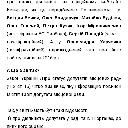
про свою діяльність на офіційному веб-сайті
Київради, як це передбачено Регламентом. Це:
Богдан Бенюк, Олег Бондарчук, Михайло Буділов,
Олег Гелевей, Петро Кузик, Ігор Мірошниченко
(всі - фракція ВО Свобода),
Сергій Паладій
(зараз -
позафракційний). А у
Олександра Харченка
(позафракційний) оприлюднений звіт про його
роботу лише за 2016 рік.
А що в звітах?
Закон України «Про статус депутатів місцевих рад»
(ч. 2 ст. 16) чітко визначає, яку інформацію повинен
містити звіт депутата місцевої ради.
Так, у звіті мають бути такі відомості:
1) про діяльність депутата у раді та в її органах, до
яких його обрано;