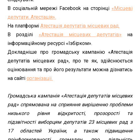
В соціальній мережі Facebook на сторінці
«Місцеві
депутати. Атестація».
На платформі
Атестація депутатів місцевих рад.
В розділі
«Атестація місцевих депутатів»
на
інформаційному ресурсі «Ізбірком».
Докладніше про громадську кампанію «Атестація
депутатів місцевих рад», про те як, здійснюється
оцінювання та про його результати можна дізнатись
на сайті
організації.
Громадська кампанія «Атестація депутатів місцевих
рад» спрямована на сприяння вирішенню проблеми
низького рівня відкритості, прозорості та
підзвітності виборцям депутатів 23 місцевих рад з
17 областей України, а також підвищення
поінформованості громадян про діяльність