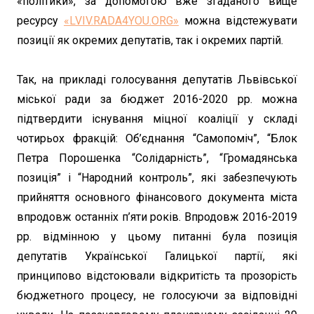
«політики», за допомогою вже згаданого вище
ресурсу
«LVIV.RADA4YOU.ORG»
можна відстежувати
позиції як окремих депутатів, так і окремих партій.
Так, на прикладі голосування депутатів Львівської
міської ради за бюджет 2016-2020 рр. можна
підтвердити існування міцної коаліції у складі
чотирьох фракцій: Об’єднання “Самопоміч”, “Блок
Петра Порошенка “Солідарність”, “Громадянська
позиція” і “Народний контроль”, які забезпечують
прийняття основного фінансового документа міста
впродовж останніх п’яти років. Впродовж 2016-2019
рр. відмінною у цьому питанні була позиція
депутатів Української Галицької партії, які
принципово відстоювали відкритість та прозорість
бюджетного процесу, не голосуючи за відповідні