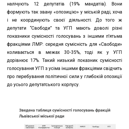
налічують 12 депутатів (19% мандатів). Вони
формують так звану «опозицію» у міській раді, хоча
і не координують своєї діяльності. До того ж
депутати “Свободи” та УГП мають доволі різні
показники сумісності голосувань з іншими п’ятьма
фракціями ЛМР: середня сумісність для «Свободи»
коливається в межах 30-35%, тоді як у УГП
дорівнює 17%. Такий низький показник сумісності
голосування УГП з усіма іншими фракціями свідчить
про перебування політичної сили у глибокій опозиції
до усього депутатського корпусу.