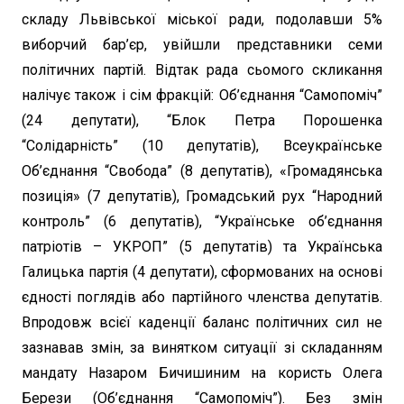
складу Львівської міської ради, подолавши 5%
виборчий бар’єр, увійшли представники семи
політичних партій. Відтак рада сьомого скликання
налічує також і сім фракцій: Об’єднання “Самопоміч”
(24 депутати), “Блок Петра Порошенка
“Солідарність” (10 депутатів), Всеукраїнське
Об’єднання “Свобода” (8 депутатів), «Громадянська
позиція» (7 депутатів), Громадський рух “Народний
контроль” (6 депутатів), “Українське об’єднання
патріотів – УКРОП” (5 депутатів) та Українська
Галицька партія (4 депутати), сформованих на основі
єдності поглядів або партійного членства депутатів.
Впродовж всієї каденції баланс політичних сил не
зазнавав змін, за винятком ситуації зі складанням
мандату Назаром Бичишиним на користь Олега
Берези (Об’єднання “Самопоміч”). Без змін