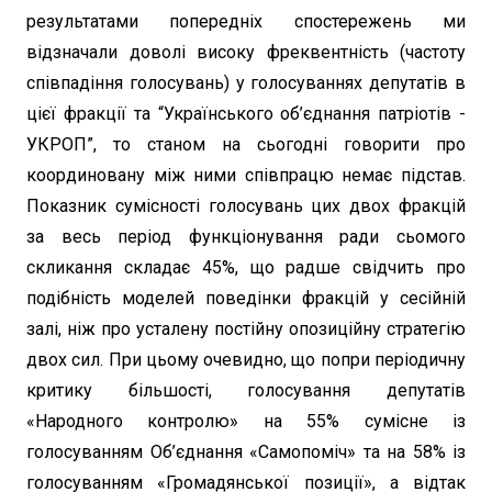
результатами попередніх спостережень ми
відзначали доволі високу фреквентність (частоту
співпадіння голосувань) у голосуваннях депутатів в
цієї фракції та “Українського об’єднання патріотів -
УКРОП”, то станом на сьогодні говорити про
координовану між ними співпрацю немає підстав.
Показник сумісності голосувань цих двох фракцій
за весь період функціонування ради сьомого
скликання складає 45%, що радше свідчить про
подібність моделей поведінки фракцій у сесійній
залі, ніж про усталену постійну опозиційну стратегію
двох сил. При цьому очевидно, що попри періодичну
критику більшості, голосування депутатів
«Народного контролю» на 55% сумісне із
голосуванням Об’єднання «Самопоміч» та на 58% із
голосуванням «Громадянської позиції», а відтак