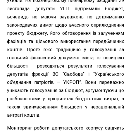
ухвали. На позачерговому пленарному засіданні 29
листопада депутати УГП підтримали бюджет,
вочевидь не маючи зауважень по дотриманню
законодавчих вимог щодо вчасного оприлюднення
проекту бюджету, його обговорення із залученням
фахівців та цільового використання передбачених
коштів. Проте вже традиційно у голосуванні за
головний фінансовий документ міста, із позицією
більшості розходяться результати голосування
депутатів фракції ВО “Свобода” і “Українського
об’єднання патріотів – УКРОП”. Вони переважно
уникають голосування за бюджет, аргументуючи це
розбіжностями у пріоритетах бюджетних витрат, а
також звинуваченням більшості у нераціональній
витраті коштів.
Моніторинг роботи депутатського корпусу свідчить