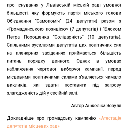
про існування у Львівській міській раді умовної
більшості, яку формують партія міського голови
Об’єднання “Самопоміч” (24 депутати) разом з
«Громадянською позицією» (7 депутатів) і “Блоком
Петра Порошенка “Солідарність” (10 депутатів).
Спільними зусиллями депутатів цих політичних сил
на пленарних засіданнях приймається більшість
питань порядку денного. Однак в умовах
наближення чергової виборчої кампанії, перед
місцевими політичними силами з’являється чимало
викликів, які здатні поставити під загрозу
злагодженість дій у сесійній залі.
Автор Анжеліка Зозуля
Докладніше про громадську кампанію
«Атестація
депутатів місцевих рад»