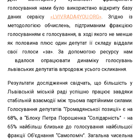
голосування нами було використано відкриту базу
даних сервісу
«LVIV.RADA4YOU.ORG»
. Згідно із
методологією обчислень, підтриманим фракцією
голосуванням є голосування, в ході якого не менше
як половина плюс один депутат її складу віддали
свої голоси «за». За допомогою ресурсу нам
вдалося опрацювати динаміку голосувань
львівських депутатів впродовж усього скликання.
Результати дослідження свідчать, що більшість у
Львівській міській раді успішно працює завдяки
стабільній взаємодії між трьома партійними силами.
Голосування депутатів “Громадянської позиції» є на
68%, а “Блоку Петра Порошенка “Солідарність” - на
65% найбільш близьке до голосування найбільшої
фракції Об’єднання “Самопоміч”. Загальна чисельна