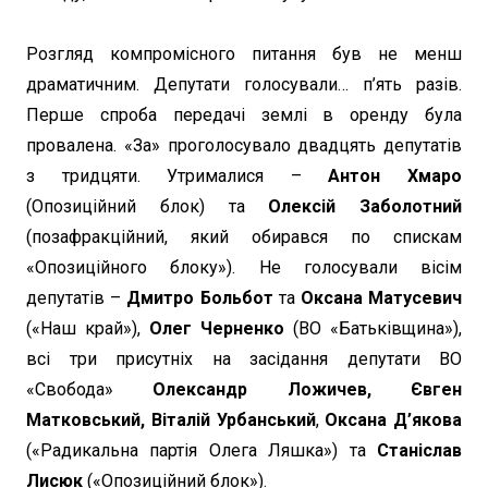
Розгляд компромісного питання був не менш
драматичним. Депутати голосували… п’ять разів.
Перше спроба передачі землі в оренду була
провалена. «За» проголосувало двадцять депутатів
з тридцяти. Утрималися –
Антон Хмаро
(Опозиційний блок) та
Олексій Заболотний
(позафракційний, який обирався по спискам
«Опозиційного блоку»). Не голосували вісім
депутатів –
Дмитро Больбот
та
Оксана Матусевич
(«Наш край»),
Олег Черненко
(ВО «Батьківщина»),
всі три присутніх на засідання депутати ВО
«Свобода»
Олександр Ложичев, Євген
Матковський, Віталій Урбанський
,
Оксана Д’якова
(«Радикальна партія Олега Ляшка») та
Станіслав
Лисюк
(«Опозиційний блок»).