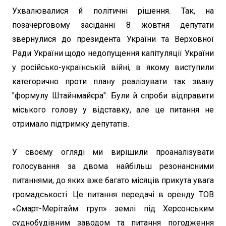
Ухвалювалися й політичні рішення. Так, на
позачерговому засіданні 8 жовтня депутати
звернулися до президента України та Верховної
Ради України щодо недопущення капітуляції України
у російсько-українській війні, в якому виступили
категорично проти плану реалізувати так звану
"формулу Штайнмайєра". Були й спроби відправити
міського голову у відставку, але це питання не
отримало підтримку депутатів.
У своєму огляді ми вирішили проаналізувати
голосування за двома найбільш резонансними
питаннями, до яких вже багато місяців прикута увага
громадськості. Це питання передачі в оренду ТОВ
«Смарт-Мерітайм груп» землі під Херсонським
суднобудівним заводом та питання погодження