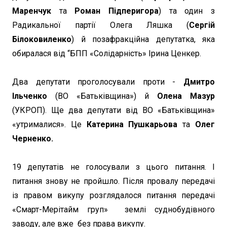
Маренчук
та
Роман Підперигора
) та один з
Радикальної партії Олега Ляшка (
Сергій
Білоковиленко
) й позафракційна депутатка, яка
обиралася від “БПП «Солідарність» Ірина Ценкер.
Два депутати проголосували проти -
Дмитро
Ільченко
(ВО «Батьківщина») й
Олена Мазур
(УКРОП). Ще два депутати від ВО «Батьківщина»
«утрималися». Це
Катерина Пушкарьова
та
Олег
Черненко.
19 депутатів не голосували з цього питання. І
питання знову не пройшло. Після провалу передачі
із правом викупу розглядалося питання передачі
«Смарт-Мерітайм груп» землі суднобудівного
заводу, але вже без права викупу.