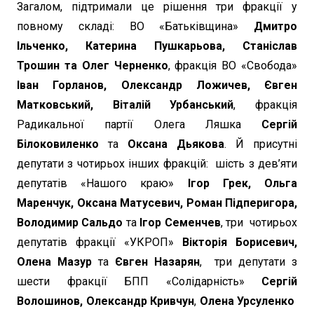
Загалом, підтримали це рішення три фракції у
повному складі: ВО «Батьківщина»
Дмитро
Ільченко, Катерина Пушкарьова, Станіслав
Трошин та Олег Черненко
, фракція ВО «Свобода»
Іван Горланов, Олександр Ложичев, Євген
Матковський, Віталій Урбанський
, фракція
Радикальної партії Олега Ляшка
Сергій
Білоковиленко
та
Оксана Дьякова
. Й присутні
депутати з чотирьох інших фракцій: шість з дев’яти
депутатів «Нашого краю»
Ігор Грек, Ольга
Маренчук, Оксана Матусевич, Роман Підперигора,
Володимир Сальдо
та
Ігор Семенчев
, три чотирьох
депутатів фракції «УКРОП»
Вікторія Борисевич,
Олена Мазур
та
Євген Назарян
, три депутати з
шести фракції БПП «Солідарність»
Сергій
Волошинов, Олександр Кривчун
,
Олена Урсуленко