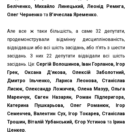
Беліченко, Михайло Линецький, Леонід Ремига,
Олег Черненко
та
В’ячеслав Яременко.
Але все ж таки більшість, а саме 32 депутати,
продемонстрували відмінну дисциплінованість,
відвідавши або всі шість засідань, або п’ять з шести
засідань. З них 22 депутати відвідали всі шість
засідань. Це:
Сергій Волошинов, Іван Горланов, Ігор
Грек, Оксана Д’якова, Олексій Заболотний,
Дмитро Ільченко, Лариса Леонова, Станіслав
Лисюк, Олександр Ложичев, Олена Мазур, Ольга
Маренчук, Євген Назарян, Роман Підперигора,
Катерина Пушкарьова, Олег Романюк, Ігор
Семенчев, Валентин Сух, Ігор Токарев, Станіслав
Трошин, Віталій Урбанський, Єгор Устинов
та
Ірина
Ценкер.