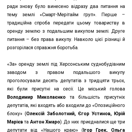
ради знову було винесено відразу два питання на
тему землі «Смарт-Мерітайм груп». Перше –
традиційна спроба передати цьому товариству в
оренду землю з подальшим викупом землі. Друге
питання – без права викупу. Навколо цієї різниці й
розгорілася справжня боротьба.
«За» оренду землі під Херсонським суднобудівним
заводом з правом подальшого викупу
проголосували десять депутатів з тридцяти трьох,
які були присутні на сесії. Це міський голова
Володимир Миколаєнко
та більшість присутніх
депутатів, які входять або входили до «Опозиційного
блоку» (
Олексій Заболотний, Єгор Устинов, Юрій
Марієв
та
Антон Хмаро
). До них приєдналися ще три
депутати від «Нашого краю» (
Ігор Грек, Ольга