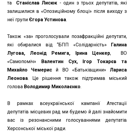
та
Станіслав Лисюк
- один з трьох депутатів, які
залишилися в «Опозиційному блоці» після виходу з
неї групи
Єгора Устинова
.
Також «за» проголосували позафракційні депутати,
які обиралися від “БПП «Солідарність»
Галина
Лугова, Леонід Ремига, Ірина Ценкер
, ВО
«Самопоміч»
Валентин Сух, Ігор Токарєв та
Михайло Чемерис
й ВО «Батьківщини»
Лариса
Леонова
. Це рішення також підтримав міський
голова
Володимир Миколаєнко
.
В рамках всеукраїнської кампанії Атестації
депутатів місцевих рад ми будемо й далі знайомити
вас із резонансними голосуваннями депутатів
Херсонської міської ради.