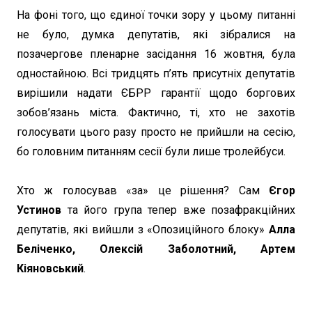
На фоні того, що єдиної точки зору у цьому питанні
не було, думка депутатів, які зібралися на
позачергове пленарне засідання 16 жовтня, була
одностайною. Всі тридцять п’ять присутніх депутатів
вирішили надати ЄБРР гарантії щодо боргових
зобов’язань міста. Фактично, ті, хто не захотів
голосувати цього разу просто не прийшли на сесію,
бо головним питанням сесії були лише тролейбуси.
Хто ж голосував «за» це рішення? Сам
Єгор
Устинов
та його група тепер вже позафракційних
депутатів, які вийшли з «Опозиційного блоку»
Алла
Беліченко, Олексій Заболотний, Артем
Кіяновський
.