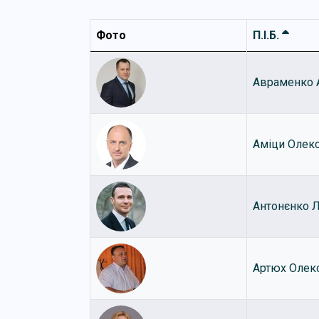
Фото
П.І.Б.
Авраменко 
Аміци Олек
Антонєнко 
Артюх Олек