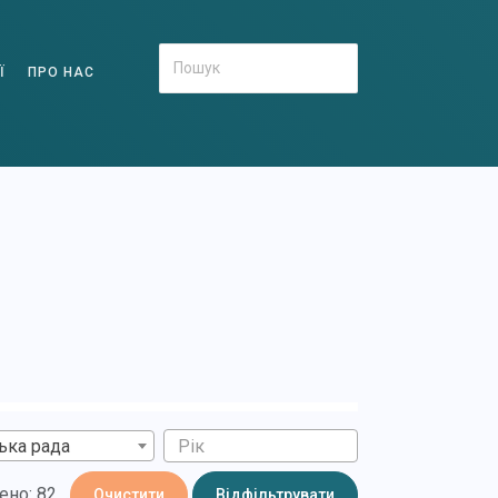
Ї
ПРО НАС
ька рада
ено: 82
Очистити
Відфільтрувати