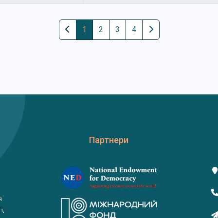
1
2
3
4
Партнери
я
і,