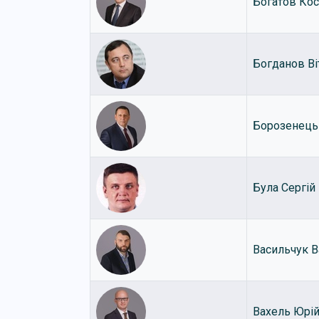
Богатов Кос
Богданов Ві
Борозенець
Була Сергій
Васильчук 
Вахель Юрі