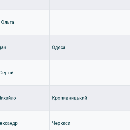
 Ольга
дан
Одеса
Сергій
ихайло
Кропивницький
ександр
Черкаси