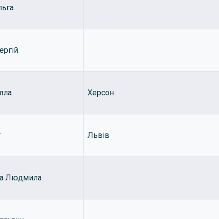
льга
ергій
лла
Херсон
г
Львів
ка Людмила