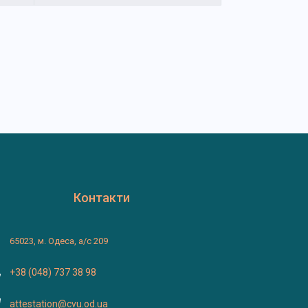
Контакти
65023, м. Одеса, а/с 209
+38 (048) 737 38 98
attestation@cvu.od.ua