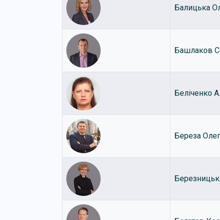
Балицька О
Башлаков С
Беліченко А
Береза Оле
Березниць