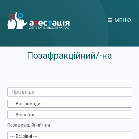
МЕНЮ
Позафракційний/-на
--- Всі громади ---
--- Всі партії ---
Позафракційний/-на
--- Всі рівні ---