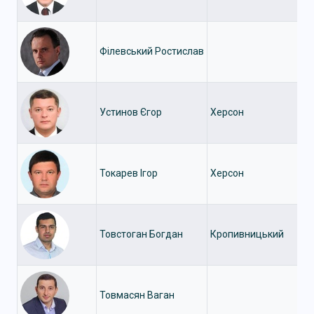
Філевський Ростислав
Устинов Єгор
Херсон
Токарев Ігор
Херсон
Товстоган Богдан
Кропивницький
Товмасян Ваган