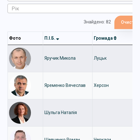
Знайдено: 82
Очистит
Фото
П.І.Б.
Громада
Яручик Микола
Луцьк
Яременко Вячеслав
Херсон
Шульга Наталія
Шевченко Роман
Черкаси