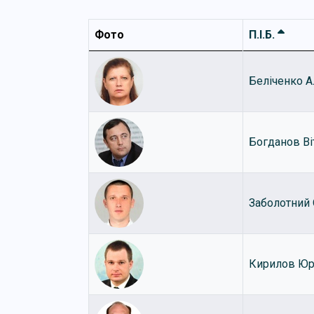
Фото
П.І.Б.
Беліченко А
Богданов Ві
Заболотний 
Кирилов Юр