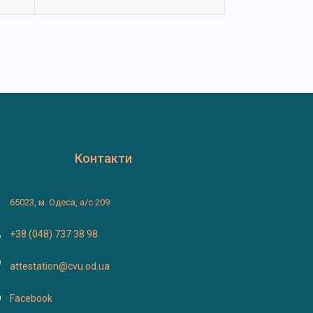
Контакти
65023, м. Одеса, а/с 209
+38 (048) 737 38 98
attestation@cvu.od.ua
Facebook