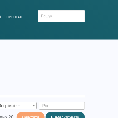
Ї
ПРО НАС
Всі рівні ---
ено: 20
Очистити
Відфільтрувати