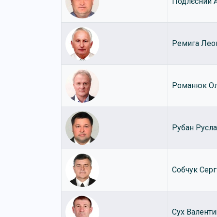
Подлєсний 
Ремига Лео
Романюк О
Рубан Русл
Собчук Серг
Сух Валенти