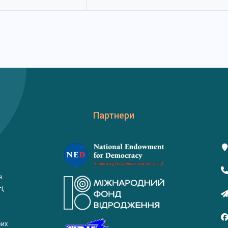
Партнери
я
і,
вих