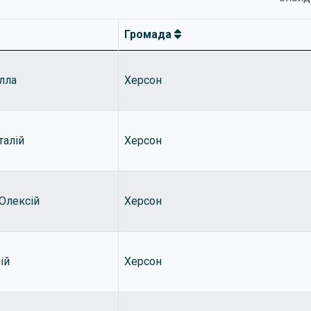
Громада
лла
Херсон
талій
Херсон
Олексій
Херсон
ій
Херсон