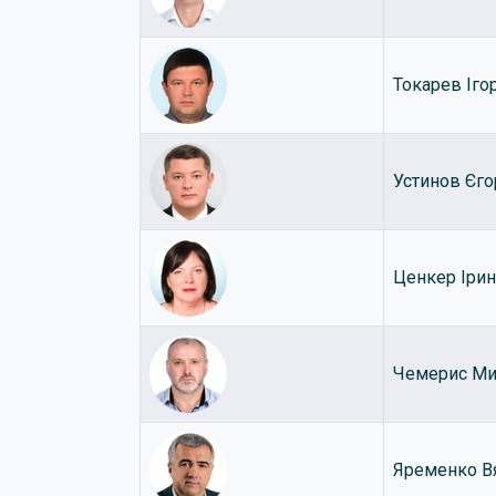
Токарев Іго
Устинов Єго
Ценкер Ірин
Чемерис Ми
Яременко В