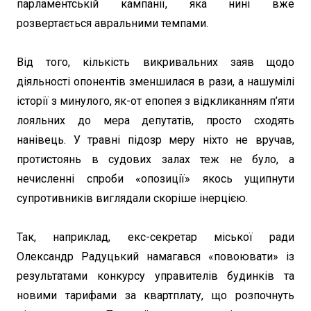
парламентській кампанії, яка нині вже
розвертається авральними темпами.
Від того, кількість викривальних заяв щодо
діяльності опонентів зменшилася в рази, а нашумілі
історії з минулого, як-от епопея з відкликанням п’яти
лояльних до мера депутатів, просто сходять
нанівець. У травні підозр меру ніхто не вручав,
протистоянь в судових залах теж не було, а
нечисленні спроби «опозиції» якось ущипнути
супротивників виглядали скоріше інерцією.
Так, наприклад, екс-секретар міської ради
Олександр Радуцький намагався «повоювати» із
результатами конкурсу управителів будинків та
новими тарифами за квартплату, що розпочнуть