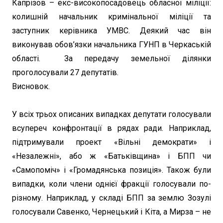
Капрізов – екс-високопосадовець обласної міліції:
колишній начальник кримінальної міліції та
заступник керівника УМВС. Деякий час він
виконував обов’язки начальника ГУНП в Черкаській
області. За передачу земельної ділянки
проголосували 27 депутатів.
Висновок.
У всіх трьох описаних випадках депутати голосували
всупереч конфронтації в рядах ради. Наприклад,
підтримували проект «Вільні демократи» і
«Незалежні», або ж «Батьківщина» і БПП чи
«Самопоміч» і «Громадянська позиція». Також були
випадки, коли члени однієї фракції голосували по-
різному. Наприклад, у складі БПП за землю Зозулі
голосували Савенко, Чернецький і Кіта, а Мирза – не