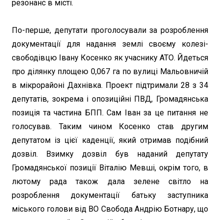
резонанс в місті.
По-перше, депутати проголосували за розроблення
документації для надання землі своєму колезі-
свободівцю Івану Косенко як учаснику АТО. Йдеться
про ділянку площею 0,067 га по вулиці Мальовничій
в мікрорайоні Дахнівка. Проект підтримали 28 з 34
депутатів, зокрема і опозиційні ПВД, Громадянська
позиція та частина БПП. Сам Іван за це питання не
голосував. Таким чином Косенко став другим
депутатом із цієї каденції, який отримав подібний
дозвіл. Взимку дозвіл був наданий депутату
Громадянської позиції Віталію Мевші, окрім того, в
лютому рада також дала зелене світло на
розроблення документації батьку заступника
міського голови від ВО Свобода Андрію Ботнару, що