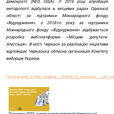
демократії (NED, США). У 2016 році апробація
методології відбулася в місцевих радах Одеської
області за підтримки Міжнародного фонду
«Відродження», з 2018-го року за підтримки
Міжнародного фонду «Відродження» відбувається
розробка веб-платформи «Місцеві депутати.
Атестація». В місті Черкаси за реалізацію ініціативи
відповідає Черкаська обласна організація Комітету
виборців України.
Політичний_огляд_травня__Земля_й_інтереси___об_єд
Підсумки 2023: огляд участі депутатів Черкаської