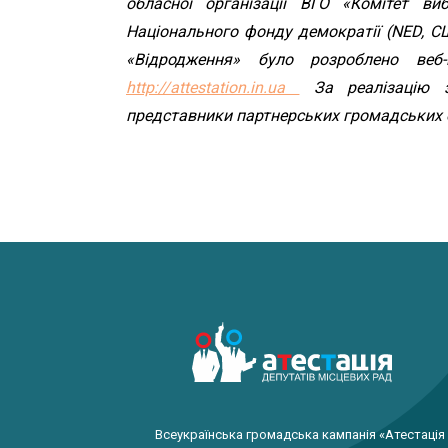
обласної організації ВГО «Комітет ви
Національного фонду демократії (NED, С
«Відродження» було розроблено веб-
http://attestation.in.ua
За реалізацію за
представники партнерських громадських 
Всеукраїнська громадська кампанія «Атестація