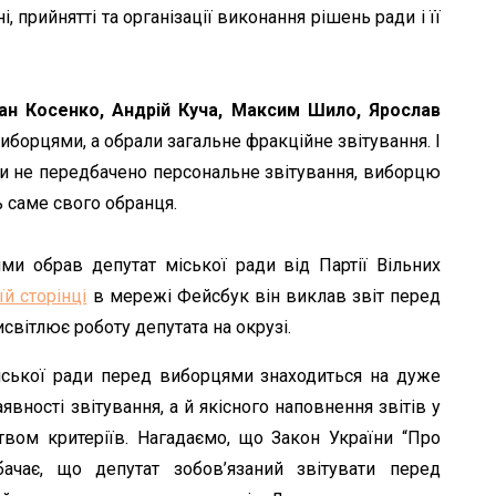
 прийнятті та організації виконання рішень ради і її
ван Косенко, Андрій Куча, Максим Шило, Ярослав
иборцями, а обрали загальне фракційне звітування. І
ди не передбачено персональне звітування, виборцю
ь саме свого обранця.
и обрав депутат міської ради від Партії Вільних
їй сторінці
в мережі Фейсбук він виклав звіт перед
світлює роботу депутата на окрузі.
іської ради перед виборцями знаходиться на дуже
явності звітування, а й якісного наповнення звітів у
твом критеріїв. Нагадаємо, що Закон України “Про
бачає, що депутат зобов’язаний звітувати перед