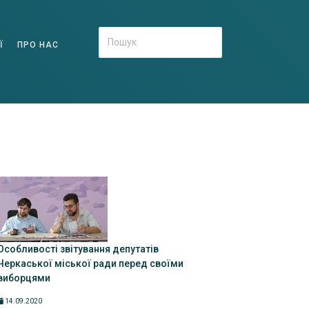
Ї
ПРО НАС
Особливості звітування депутатів
Черкаської міської ради перед своїми
виборцями
14.09.2020