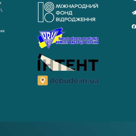
я
і,
вих