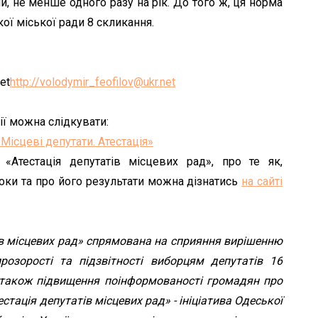
, не менше одного разу на рік. До того ж, ця норма
ї міської ради 8 скликання.
et
http://volodymir_feofilov@ukr.net
ії можна слідкувати:
«Місцеві депутати. Атестація»
Атестація депутатів місцевих рад», про те як,
оки та про його результати можна дізнатись
на сайті
ів місцевих рад» спрямована на сприяння вирішенню
розорості та підзвітності виборцям депутатів 16
а також підвищення поінформованості громадян про
стація депутатів місцевих рад» - ініціатива Одеської