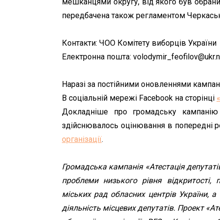
мешканцями округу, від якого був обраний
передбачена також регламентом Черкасько
Контакти: ЧОО Комітету виборців України
Електронна пошта: volodymir_feofilov@ukr.n
Наразі за постійними оновленнями кампан
В соціальній мережі Facebook на сторінці
Докладніше про громадську кампанію «
здійснювалось оцінювання в попередні р
організації
.
Громадська кампанія «Атестація депутат
проблеми низького рівня відкритості, п
міських рад обласних центрів України, 
діяльність місцевих депутатів. Проект «Ате