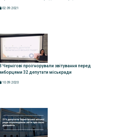
02.09.2021
В Чернігові проігнорували звітування перед
виборцями 32 депутати міськради
10.09.2020