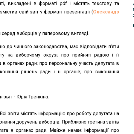
ті, викладені в форматі pdf і містять текстову та
містив свій звіт у форматі презентації (
Олександр
 серед виборців у паперовому вигляді.
дно до чинного законодавства, має відповідати п’яти
ту на виборчому окрузі; про прийняті радою і її
а в органах ради; про персональну участь депутата в
виконання рішень ради і її органів; про виконання
 звіт - Юрія Тренкіна.
Всі звіти містять інформацію про роботу депутата на
конання доручень виборців. Приблизно третина звітів
тата в органах ради. Майже немає інформації про