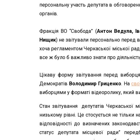
персональну участь депутата в обговоренні,
органів.
Фракція ВО “Свобода” (
Антон Ведула, І
Нищик
) не звітували персонально перед в
хоча регламентом Черкаської міської ра
все ж було б важливо знати про діяльніст
Цікаву форму звітування перед виборцям
Демократів
Володимир Гриценко
. На
сво
виборцями у форматі відеоролику, який ви
Стан звітування депутатів Черкаської м
низькому рівні. Це стосується не тільки на
відповідності до визначених законодавс
статус депутата місцевої ради” перед