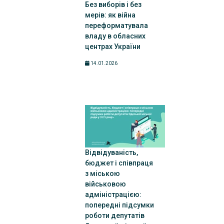
Без виборів і без
мерів: як війна
переформатувала
владу в обласних
центрах України
14.01.2026
Відвідуваність,
бюджет і співпраця
з міською
військовою
адміністрацією:
попередні підсумки
роботи депутатів