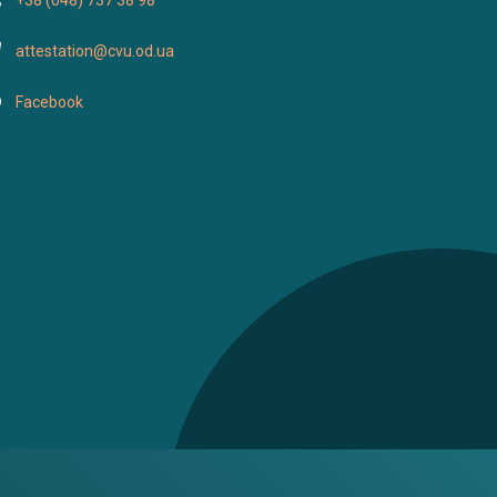
+38 (048) 737 38 98
attestation@cvu.od.ua
Facebook