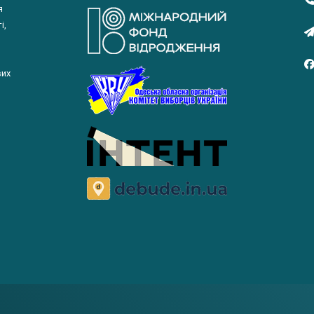
я
і,
вих