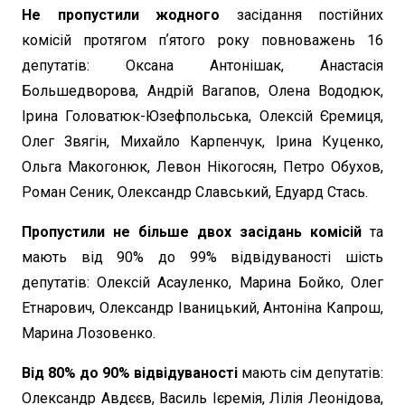
Не пропустили жодного
засідання постійних
комісій протягом пʼятого року повноважень 16
депутатів: Оксана Антонішак, Анастасія
Большедворова, Андрій Вагапов, Олена Вододюк,
Ірина Головатюк-Юзефпольська, Олексій Єремиця,
Олег Звягін, Михайло Карпенчук, Ірина Куценко,
Ольга Макогонюк, Левон Нікогосян, Петро Обухов,
Роман Сеник, Олександр Славський, Едуард Стась.
Пропустили не більше двох засідань комісій
та
мають від 90% до 99% відвідуваності шість
депутатів: Олексій Асауленко, Марина Бойко, Олег
Етнарович, Олександр Іваницький, Антоніна Капрош,
Марина Лозовенко.
Від 80% до 90% відвідуваності
мають сім депутатів:
Олександр Авдєєв, Василь Ієремія, Лілія Леонідова,