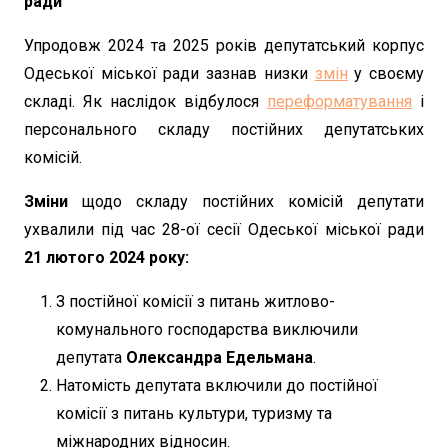
ради
Упродовж 2024 та 2025 років депутатський корпус
Одеської міської ради зазнав низки
змін
у своєму
складі. Як наслідок відбулося
переформатування
і
персонального складу постійних депутатських
комісій.
Зміни
щодо складу постійних комісій депутати
ухвалили під час 28-ої сесії Одеської міської ради
21 лютого 2024 року:
З постійної комісії з питань житлово-
комунального господарства виключили
депутата
Олександра Едельмана
.
Натомість депутата включили до постійної
комісії з питань культури, туризму та
міжнародних відносин.