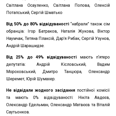
Світлана Осауленко, Світлана Попова, Олексій
Потапський, Сергій Шматько
Від 50% до 80% відвідуваності
“набрали” також сім
обранців: Ігор Батраков, Наталія Жукова, Віктор
Наумчак, Тетяна Плаксій, Дар’я Рибак, Сергій Узунов,
Андрій Шарашидзе.
Від 25% до 49% відвідуваності
мають пʼятеро
депутатів: Андрій Кісловський, Вадим
Мороховський, Дмитро Танцюра, Олександр
Шеремет, Юрій Шумахер.
Не відвідали жодного засідання
постійної комісії
та мають 0% відвідуваності: Нікіта Авдєєв,
Олександр Едельман, Олександр Матвєєв та Віталій
Саутьонков.