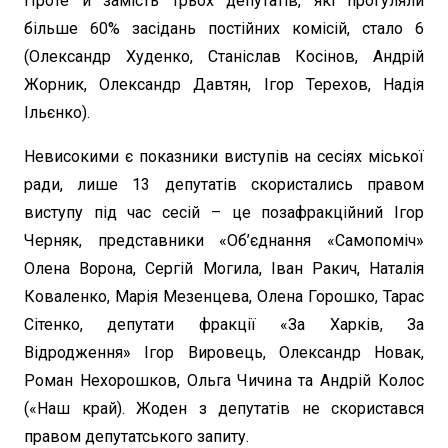
Проте й замість трьох депутатів, які прогуляли
більше 60% засідань постійних комісій, стало 6
(Олександр Худенко, Станіслав Косінов, Андрій
Жорник, Олександр Давтян, Ігор Терехов, Надія
Ільєнко).
Невисокими є показники виступів на сесіях міської
ради, лише 13 депутатів скористались правом
виступу під час сесій – це позафракційний Ігор
Черняк, представники «Об’єднання «Самопоміч»
Олена Ворона, Сергій Могила, Іван Ракич, Наталія
Коваленко, Марія Мезенцева, Олена Горошко, Тарас
Сітенко, депутати фракції «За Харків, За
Відродження» Ігор Вировець, Олександр Новак,
Роман Нехорошков, Ольга Чичина та Андрій Колос
(«Наш край). Жоден з депутатів не скористався
правом депутатського запиту.