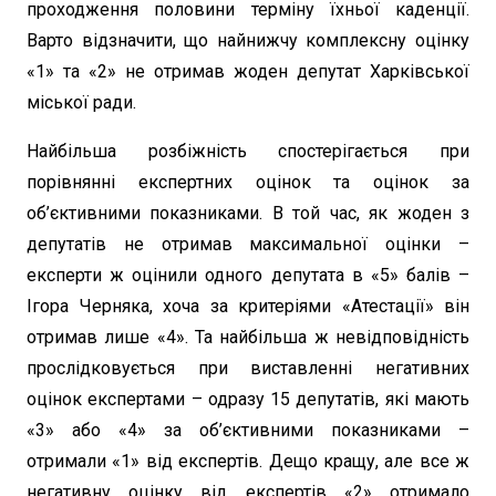
проходження половини терміну їхньої каденції.
Варто відзначити, що найнижчу комплексну оцінку
«1» та «2» не отримав жоден депутат Харківської
міської ради.
Найбільша розбіжність спостерігається при
порівнянні експертних оцінок та оцінок за
об’єктивними показниками. В той час, як жоден з
депутатів не отримав максимальної оцінки –
експерти ж оцінили одного депутата в «5» балів –
Ігора Черняка, хоча за критеріями «Атестації» він
отримав лише «4». Та найбільша ж невідповідність
прослідковується при виставленні негативних
оцінок експертами – одразу 15 депутатів, які мають
«3» або «4» за об’єктивними показниками –
отримали «1» від експертів. Дещо кращу, але все ж
негативну оцінку від експертів «2» отримало