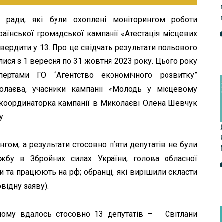
ї ради, які були охоплені моніторингом роботи
аїнської громадської кампанії «Атестація місцевих
вердити у 13. Про це свідчать результати польового
лися з 1 вересня по 31 жовтня 2023 року. Цього року
ертами ГО “Агентство економічного розвитку”
олаєва, учасники кампанії «Молодь у місцевому
координаторка кампанії в Миколаєві Олена Шевчук
у.
нгом, а результати стосовно пʼяти депутатів не були
ужбу в Збройних силах України; голова обласної
али та працюють на рф; обранці, які вирішили скласти
відну заяву).
ийому вдалось стосовно 13 депутатів – Світлани