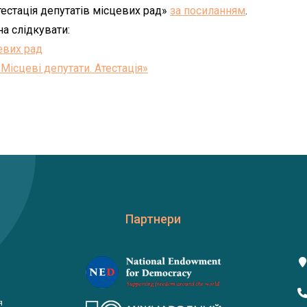
естація депутатів місцевих рад»
за посиланням
.
а слідкувати:
евих рад
«Місцеві депутати. Атестація»
Партнери
я