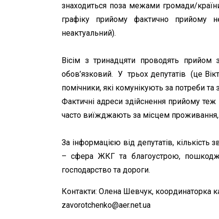
знаходиться поза межами громади/країни
графіку прийому фактично прийому н
неактуальний).
Вісім з тринадцяти проводять прийом 
обов’язковий. У трьох депутатів (це Вікт
помічники, які комунікують за потреби т
Фактичні адреси здійснення прийому теж 
часто виїжджають за місцем проживання, 
За інформацією від депутатів, кількість
– сфера ЖКГ та благоустрою, пошкоджен
господарство та дороги.
Контакти: Олена Шевчук, координаторка к
zavorotchenko@aer.net.ua