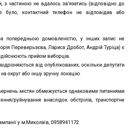
, з частиною не вдалось зв’язатись (відповідно до
е було, контактний телефон не відповідав або
за попередньою домовленістю, у інших запис не
орія Переверьзєва, Лариса Дробот, Андрій Туріца) є
а здійснюють прийом виборців.
відрізняються від опублікованих, оскільки депутати
на округ або іншу зручну локацію.
 звернень містян обмежується однаковими питаннями
ня/руйнування внаслідок обстрілів, транспортне
ампанії у м.Миколаїв, 0958941172