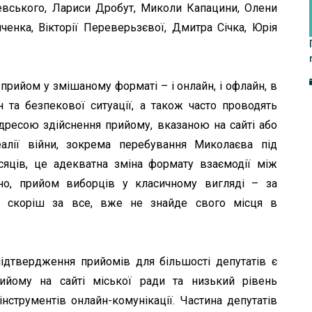
шевського, Лариси Дробут, Миколи Капацини, Олени
ченка, Вікторії Переверьзєвої, Дмитра Січка, Юрія
прийом у змішаному форматі – і онлайн, і офлайн, в
н та безпекової ситуації, а також часто проводять
адресою здійснення прийому, вказаною на сайті або
алії війни, зокрема перебування Миколаєва під
яців, це адекватна зміна формату взаємодії між
но, прийом виборців у класичному вигляді – за
, скоріш за все, вже не знайде свого місця в
ідтвердження прийомів для більшості депутатів є
рийому на сайті міської ради та низький рівень
нструментів онлайн-комунікації. Частина депутатів