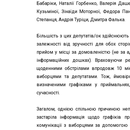
Бабаріки, Наталії Горбенко, Валерія Да
Кузьміної, Зінаїди Моторної, Федора Пан
Степанця, Андрія Туріци, Дмитра Фалька.
Більшість з цих депутатів/ок здійснюють 
залежності від зручності для обох сторі
прийом у місці за домовленістю (не за 
інформаційних дошках). Враховуючи ре
щоденними обстрілами впродовж 10 міс
виборцями та депутатами. Тож, ймовір
визначеними графіками у приймальнях
сучасності.
Загалом, однією спільною причиною неп
застаріла інформація щодо графіків п
комунікації з виборцями за допомогою і