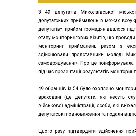
З 49 депутатів Миколаївської місько
депутатських приймалень в межах всеукр
депутатів», прийом громадян вдалося підт
етапу моніторингових візитів, що проводи
моніторинг приймалень разом з експ
здійснювали представники молоді Мик
самоврядуванні». Про це поінформувала 
під час презентації результатів моніторинг
49 обранців із 54 було охоплено монітори
враховані (це депутати, які несуть сл
військової адміністрації; особи, які виїх
депутатські повноваження та подали відпо
Цього разу підтвердити здійснення пр