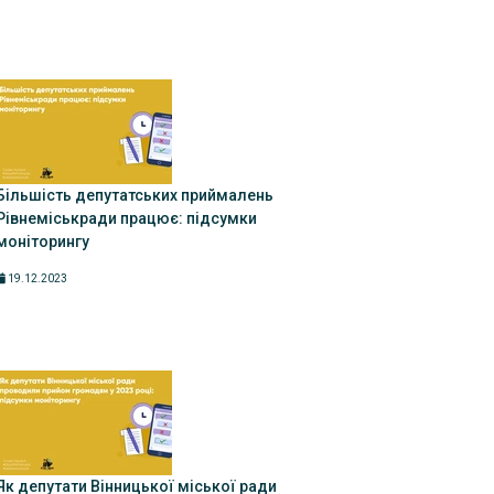
Більшість депутатських приймалень
Рівнеміськради працює: підсумки
моніторингу
19.12.2023
Як депутати Вінницької міської ради