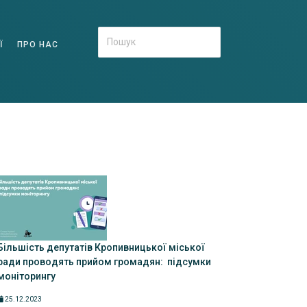
Ї
ПРО НАС
Більшість депутатів Кропивницької міської
ради проводять прийом громадян: підсумки
моніторингу
25.12.2023