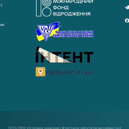
і,
вих
2015-2026 Усі права захищені | Атестація депутатів місцевих рад