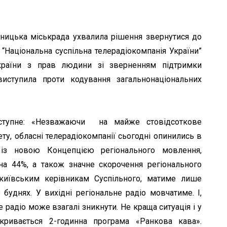
вницька міськрада ухвалила рішення звернутися до
 “Національна суспільна телерадіокомпанія України”
країни з прав людини зі зверненням підтримки
иступила проти кодування загальнонаціональних
аступне: «Незважаючи на майже стовідсоткове
ту, обласні телерадіокомпанії сьогодні опинились в
о із новою Концепцією регіонального мовлення,
на 44%, а також значне скорочення регіонального
 київським керівникам Суспільного, матиме лише
 буднях. У вихідні регіональне радіо мовчатиме. І,
 радіо може взагалі зникнути. Не краща ситуація і у
акривається 2-годинна програма «Ранкова кава».