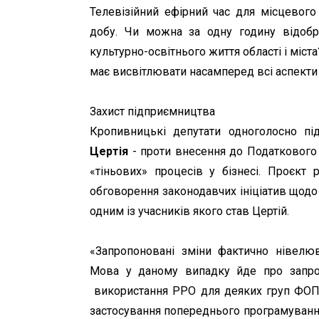
Телевізійний ефірний час для місцевого
добу. Чи можна за одну годину відобра
культурно-освітнього життя області і міст
має висвітлювати насамперед всі аспекти і
Захист підприємництва
Кропивницькі депутати одноголосно п
Цертія
- проти внесення до Податкового 
«тіньових» процесів у бізнесі. Проєкт
обговорення законодавчих ініціатив щодо
одним із учасників якого став Цертій.
«Запропоновані зміни фактично нівелюв
Мова у даному випадку йде про запр
використання РРО для деяких груп ФОПів
застосування попереднього програмування