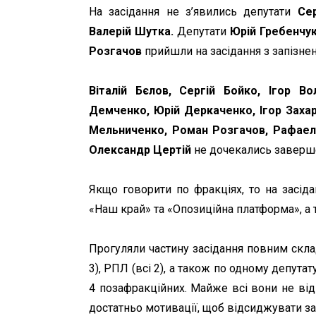
На засідання не з’явились депутати
Се
Валерій Шутка.
Депутати
Юрій Гребенчу
Розгачов
прийшли на засідання з запізне
Віталій Бєлов, Сергій Бойко, Ігор В
Демченко, Юрій Деркаченко, Ігор Захар
Мельниченко, Роман Розгачов, Рафаел
Олександр Цертій
не дочекались завершен
Якщо говорити по фракціях, то на засід
«Наш край» та «Опозиційна платформа», а
Прогуляли частину засідання повним склад
3), РПЛ (всі 2), а також по одному депута
4 позафракційних. Майже всі вони не від
достатньо мотивації, щоб відсиджувати за