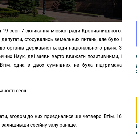
я 19 сесії 7 скликання міської ради Кропивницького.
 депутати, стосувались земельних питань, але було і
до органів державної влади національного рівня. З
тичних Наук, дві заяви варто вважати позитивними, і
Втім, одна з двох сумнівних не була підтримана
ності сесії.
ати, згодом до них приєдналися ще четверо. Втім, 16
, залишивши сесійну залу раніше.