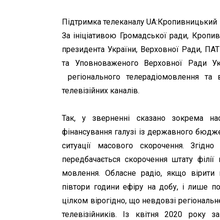
Підтримка телеканалу UA:Кропивницький
За ініціативою Громадської ради, Кропи
президента України, Верховної Ради, ПАТ
та Уповноваженого Верховної Ради У
регіонального телерадіомовлення та в
телевізійних каналів.
Так, у зверненні сказано зокрема н
фінансування галузі із державного бюдже
ситуації масового скорочення. Згідн
передбачається скорочення штату філії 
мовлення. Обласне радіо, якщо вірити
півтори години ефіру на добу, і лише по
цілком вірогідно, що невдовзі регіональне
телевізійників. Із квітня 2020 року з