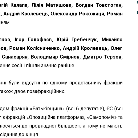
ргій Калапа, Лілія Матяшова, Богдан Товстоган,
к, Андрій Кролевець, Олександр Рокожиця, Роман
нням.
олков, Ігор Голофаєв, Юрій Гребенчук, Михайло
ов, Роман Колісниченко, Андрій Кролевець, Олег
 Санасарян, Володимир Смірнов, Дмитро Терзов,
ня сесії і пішли значно раніше.
анні були відсутні по одному представнику фракцій
 також двоє позафракційних.
ом фракції «Батьківщина» (всі 6 депутатів), ЄС (всі
ту з фракцій «Опозиційна платформа», «Самопоміч» та
носяться до провладної більшості, а тому не мають
сідання до кінця.