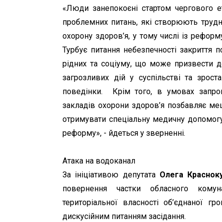
«Люди занепокоєні стартом чергового 
проблемних питань, які створюють трудно
охорону здоров’я, у тому числі із рефор
Турбує питання небезпечності закриття пс
рідних та соціуму, що може призвести д
загрозливих дій у суспільстві та зрост
поведінки. Крім того, в умовах запр
закладів охорони здоров’я позбавляє ме
отримувати спеціальну медичну допомогу
реформу», - йдеться у зверненні.
Атака на водоканал
За ініціативою депутата
Олега Красноку
повернення частки обласного комун
територіальної власності об’єднаної г
дискусійним питанням засідання.