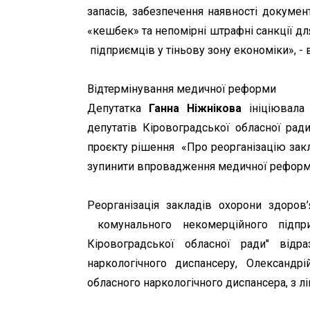
запасів, забезпечення наявності докумен
«кешбек» та непомірні штрафні санкції д
підприємців у тіньову зону економіки», -
Відтермінування медичної реформи
Депутатка
Ганна Ніжнікова
ініціювала 
депутатів Кіровоградської обласної ра
проєкту рішення «Про реорганізацію зак
зупинити впровадження медичної реформи
Реорганізація закладів охорони здоров’
комунального некомерційного підприє
Кіровоградської обласної ради" відр
наркологічного диспансеру, Олександрій
обласного наркологічного диспансера, з лі