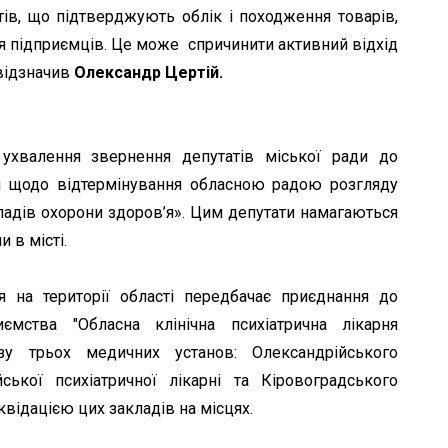
тів, що підтверджують облік і походження товарів,
ля підприємців. Це може спричинити активний відхід
 відзначив
Олександр Цертій.
ухвалення звернення депутатів міської ради до
ди щодо відтермінування обласною радою розгляду
ладів охорони здоров’я». Цим депутати намагаються
 в місті.
я на території області передбачає приєднання до
мства "Обласна клінічна психіатрична лікарня
азу трьох медичних установ: Олександрійського
ської психіатричної лікарні та Кіровоградського
квідацією цих закладів на місцях.