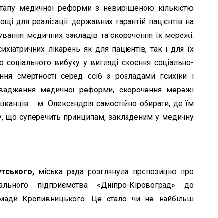
етапу медичної реформи з невирішеною кількістю
щі для реалізації державних гарантій пацієнтів на
мування медичних закладів та скорочення їх мережі.
ихіатричних лікарень як для пацієнтів, так і для їх
о соціального вибуху у вигляді скоєння соціально-
ання смертності серед осіб з розладами психіки і
овадження медичної реформи, скорочення мережі
шканців м. Олександрія самостійно обирати, де їм
, що суперечить принципам, закладеним у медичну
тського,
міська рада розглянула пропозицію про
ального підприємства «Дніпро-Кіровоград» до
ромади Кропивницького. Це стало чи не найбільш