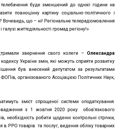
 телебачення буде зменшений до однієї години на
зити повноцінну картину соціально-політичного і
а? Вочевидь, що – ні! Регіональне телерадіомовлення
 галузі життєдіяльності громад регіону!»
ідтримали звернення свого колеги –
Олександра
кодексу України змін, які можуть сприяти розвитку
 рішення був внесений депутатом за результатами
 ФОПів, організованого Асоціацією Політичних Наук,
атимуть зміст спрощеної системи оподаткування.
овадження з 1 жовтня 2020 року обов’язкового
, необхідність робити щоденні контрольні стрічки,
 в РРО товарів та послуг, ведення обліку товарних