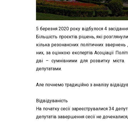
5 березня 2020 року відбулося 4 засіданн
Більшість проєктів рішень, які розглянули
кілька резонансних політичних звернень 
них, за оцінкою експертів Асоціації Полі
дві – сумнівними для розвитку міста. 
депутатами.
Але почнемо традиційно з аналізу відвідува
Відвідуваність
На початку сесії зареєструвалися 34 депут
депутатів завершення сесії не дочекалися