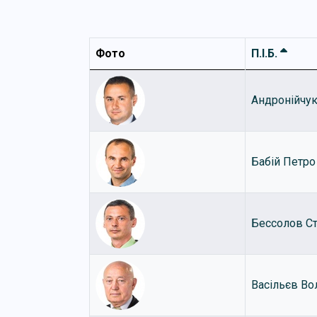
Фото
П.І.Б.
Андронійчу
Бабій Петро
Бессолов С
Васільєв В