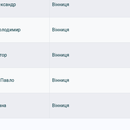
ександр
Вінниця
олодимир
Вінниця
тор
Вінниця
 Павло
Вінниця
ана
Вінниця