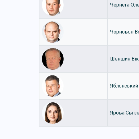
Чернега Ол
Чорновол В
Шеншин Вік
Яблонський
Ярова Світл