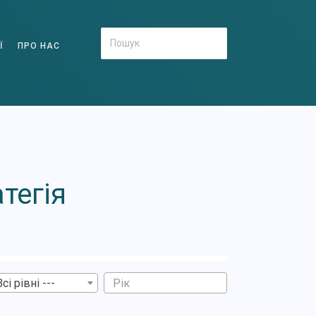
Ї
ПРО НАС
тегія
Всі рівні ---