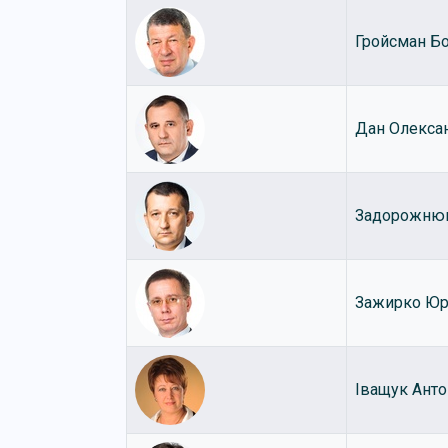
Гройсман Б
Дан Олекса
Задорожню
Зажирко Юр
Іващук Анто