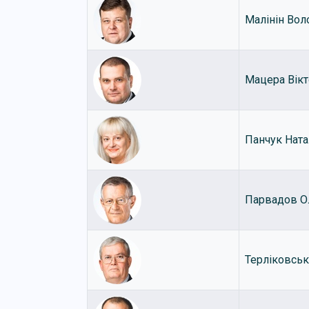
Малінін Во
Мацера Вік
Панчук Ната
Парвадов О
Терліковськ