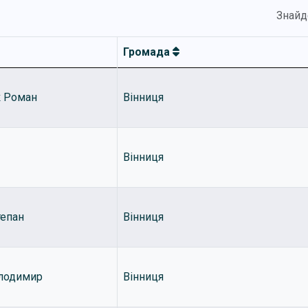
Знайд
Громада
к Роман
Вінниця
Вінниця
тепан
Вінниця
олодимир
Вінниця