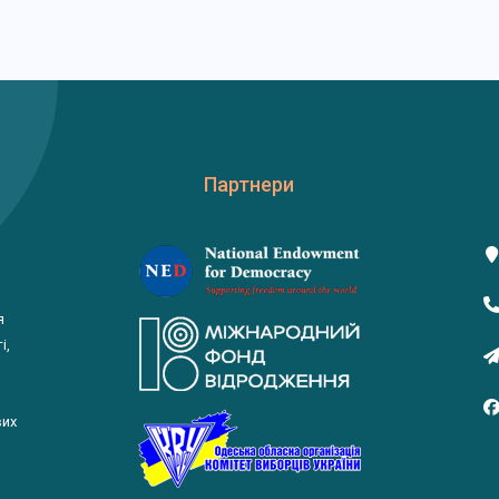
Партнери
я
і,
вих