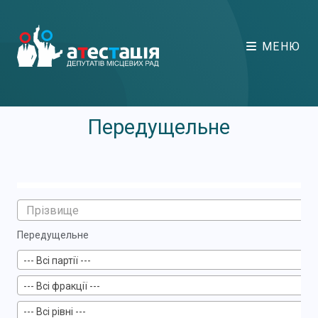
МЕНЮ
Передущельне
Передущельне
--- Всі партії ---
--- Всі фракції ---
--- Всі рівні ---