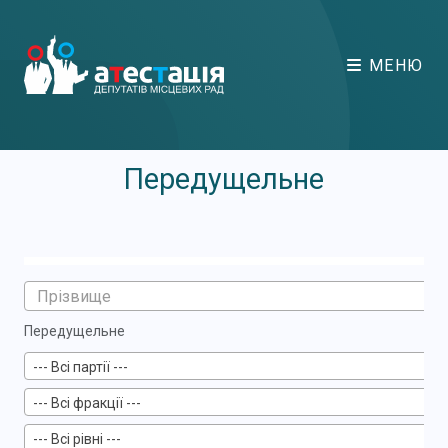
МЕНЮ
Передущельне
Передущельне
--- Всі партії ---
--- Всі фракції ---
--- Всі рівні ---