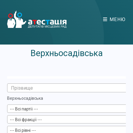
МЕНЮ
Верхньосадівська
Верхньосадівська
--- Всі партії ---
--- Всі фракції ---
--- Всі рівні ---