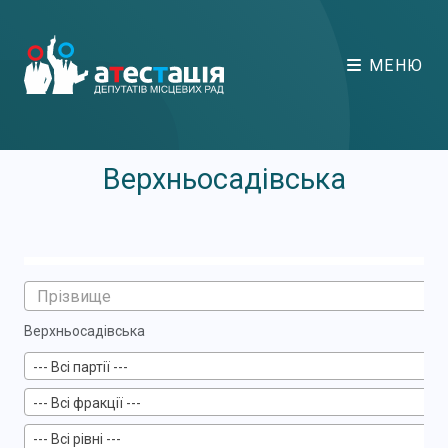
МЕНЮ
Верхньосадівська
Верхньосадівська
--- Всі партії ---
--- Всі фракції ---
--- Всі рівні ---