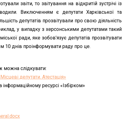
тували звіти, то звітування на відкритій зустрічі із
водили. Виключенням є депутати Харківської та
льшість депутатів прозвітували про свою діяльність
приклад, у випадку з херсонськими депутатами такий
іської ради, яке зобов’язує депутатів прозвітувати
гом 10 днів проінформувати раду про це.
ж можна слідкувати:
«Місцеві депутати. Атестація»
а інформаційному ресурсі «Ізбірком»
eral.docx