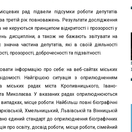
 місцевих рад підвели підсумки роботи депутатів
 за третій рік повноважень. Результати дослідження
в не керуються принципом відкритості і прозорості у
ень дисципліни, а також не бажають звітувати на
є значна частина депутатів, які в своїй діяльності
ті, прозорості, доброчесності та підзвітності.
вати інформацію про себе: на веб-сайтах міських
відомості. Найгіршою ситуація з оприлюдненням
 в міських радах міста Кропивницького, Івано-
 та Миколаєва. У вказаних радах оприлюднюються
випадках, місце роботи. Найбільш повні біографічні
арківській, Хмельницький, Львівській та Вінницькій
вано єдиний стандарт до оприлюднення біографічних
ія про освіту, досвід роботи, місце роботи, сімейний