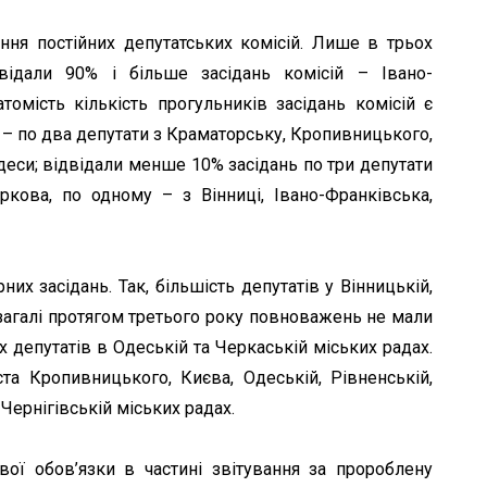
ання постійних депутатських комісій. Лише в трьох
двідали 90% і більше засідань комісій – Івано-
томість кількість прогульників засідань комісій є
 – по два депутати з Краматорську, Кропивницького,
деси; відвідали менше 10% засідань по три депутати
ркова, по одному – з Вінниці, Івано-Франківська,
их засідань. Так, більшість депутатів у Вінницькій,
взагалі протягом третього року повноважень не мали
 депутатів в Одеській та Черкаській міських радах.
ста Кропивницького, Києва, Одеській, Рівненській,
Чернігівській міських радах.
ої обов’язки в частині звітування за пророблену