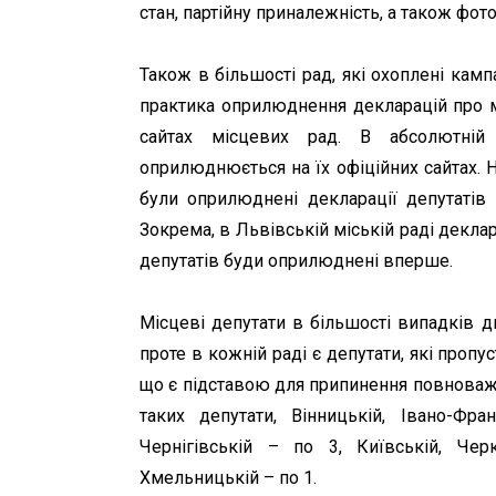
стан, партійну приналежність, а також фото
Також в більшості рад, які охоплені камп
практика оприлюднення декларацій про ма
сайтах місцевих рад. В абсолютній
оприлюднюється на їх офіційних сайтах. 
були оприлюднені декларації депутатів 
Зокрема, в Львівській міській раді декла
депутатів буди оприлюднені вперше.
Місцеві депутати в більшості випадків д
проте в кожній раді є депутати, які проп
що є підставою для припинення повноважен
таких депутати, Вінницькій, Івано-Фран
Чернігівській – по 3, Київській, Черк
Хмельницькій – по 1.