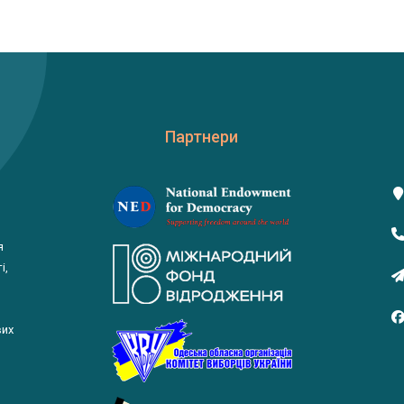
Партнери
я
і,
вих