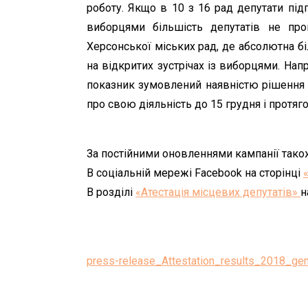
роботу. Якщо в 10 з 16 рад депутати підго
виборцями більшість депутатів не про
Херсонської міських рад, де абсолютна бі
на відкритих зустрічах із виборцями. На
показник зумовлений наявністю рішення м
про свою діяльність до 15 грудня і протя
За постійними оновленнями кампанії тако
В соціальній мережі Facebook на сторінці
В розділі
«Атестація місцевих депутатів»
н
press-release_Attestation_results_2018_gen