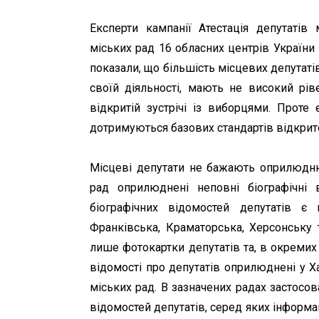
Експерти кампанії Атестація депутатів
міських рад 16 обласних центрів України
показали, що більшість місцевих депутаті
своїй діяльності, мають не високий рів
відкритій зустрічі із виборцями. Проте 
дотримуються базових стандартів відкритос
Місцеві депутати не бажають оприлюдню
рад оприлюднені неповні біографічні 
біографічних відомостей депутатів є
Франківська, Краматорська, Херсонську
лише фотокартки депутатів та, в окремих 
відомості про депутатів оприлюднені у Х
міських рад. В зазначених радах застосо
відомостей депутатів, серед яких інформац