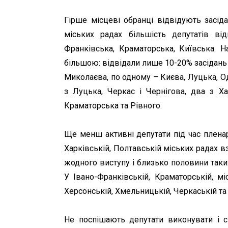
Гірше місцеві обранці відвідують засід
міських радах більшість депутатів ві
Франківська, Краматорська, Київська. На
більшою: відвідали лише 10-20% засідань
Миколаєва, по одному – Києва, Луцька, О
з Луцька, Черкас і Чернігова, два з Ха
Краматорська та Рівного.
Ще менш активні депутати під час пленарн
Харківській, Полтавській міських радах 
жодного виступу і близько половини таких
У Івано-Франківській, Краматорській, мі
Херсонській, Хмельницькій, Черкаській та 
Не поспішають депутати виконувати і св