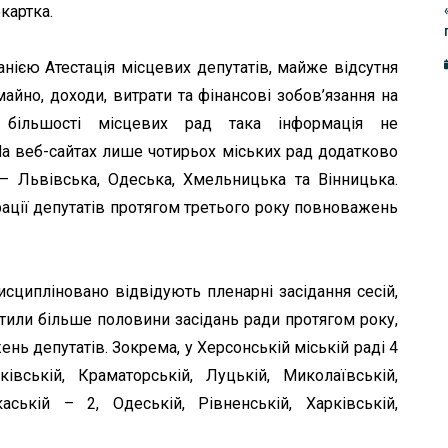
картка.
анією Атестація місцевих депутатів, майже відсутня
йно, доходи, витрати та фінансові зобов’язання на
 більшості місцевих рад така інформація не
На веб-сайтах лише чотирьох міських рад додатково
– Львівська, Одеська, Хмельницька та Вінницька.
рації депутатів протягом третього року повноважень
исципліновано відвідують пленарні засідання сесій,
устили більше половини засідань ради протягом року,
ь депутатів. Зокрема, у Херсонській міській раді 4
ківській, Краматорській, Луцькій, Миколаївській,
аській – 2, Одеській, Рівненській, Харківській,