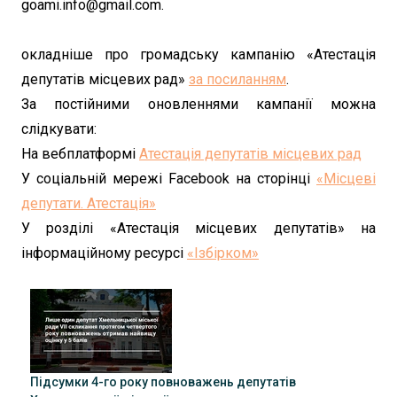
goami.info@gmail.com.
окладніше про громадську кампанію «Атестація
депутатів місцевих рад»
за посиланням
.
За постійними оновленнями кампанії можна
слідкувати:
На вебплатформі
Атестація депутатів місцевих рад
У соціальній мережі Facebook на сторінці
«Місцеві
депутати. Атестація»
У розділі «Атестація місцевих депутатів» на
інформаційному ресурсі
«Ізбірком»
Підсумки 4-го року повноважень депутатів