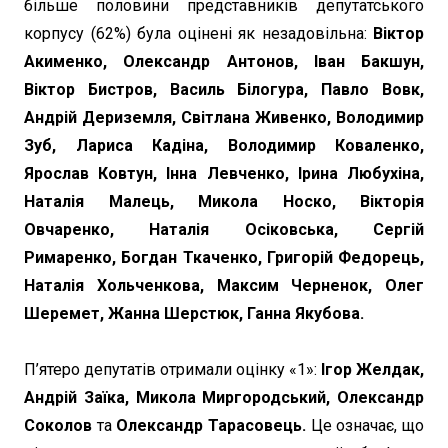
більше половини представників депутатського
корпусу (62%) була оцінені як незадовільна:
Віктор
Акименко, Олександр Антонов, Іван Бакшун,
Віктор Бистров, Василь Білогура, Павло Вовк,
Андрій Дериземля, Світлана Живенко, Володимир
Зуб, Лариса Кадіна, Володимир Коваленко,
Ярослав Ковтун, Інна Левченко, Ірина Любухіна,
Наталія Малець, Микола Носко, Вікторія
Овчаренко, Наталія Осіковська, Сергій
Римаренко, Богдан Ткаченко, Григорій Федорець,
Наталія Хольченкова, Максим Черненок, Олег
Шеремет, Жанна Шерстюк, Ганна Якубова.
П’ятеро депутатів отримали оцінку «1»:
Ігор Желдак,
Андрій Заїка, Микола Миргородський, Олександр
Соколов
та
Олександр Тарасовець.
Це означає, що