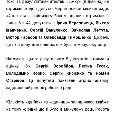
Тож, за результатами атестації «5-ку» (відмінно) не
отримав жоден депутат Чернігівської міської ради,
«4-ка» стала найвищим балом оцінки і отримали її
лише 6 з 42 депутатів –
Ірина Березинець, Віктор
Іванченко, Сергій Вакуленко, Вячеслав Летута,
Віктор Тарасов
та
Олександр Тимошенко
. До речі,
це на 5 депутатів більше, ніж було в минулому році.
Натомість цього разу всього 5 депутатів отримали
оцінку «3»:
Сергій Воробйов, Регіна Гусак,
Володимир Козир, Сергій Кирієнко
та
Роман
Старіков
. Ці депутати показали згідно аналізу
задовільний рівень роботи в раді.
Кількість «двійок» та «одиниць» залишилась майже
на тому ж рівні, що й було в минулому році. Робота