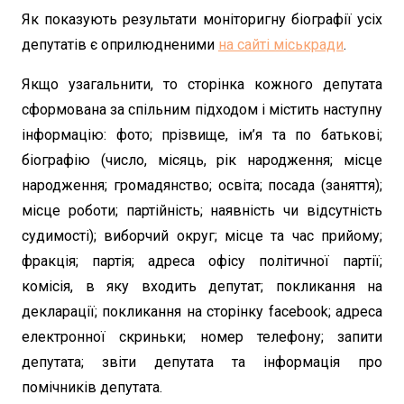
Як показують результати моніторигну біографії усіх
депутатів є оприлюдненими
на сайті міськради
.
Якщо узагальнити, то сторінка кожного депутата
сформована за спільним підходом і містить наступну
інформацію: фото; прізвище, ім’я та по батькові;
біографію (число, місяць, рік народження; місце
народження; громадянство; освіта; посада (заняття);
місце роботи; партійність; наявність чи відсутність
судимості); виборчий округ; місце та час прийому;
фракція; партія; адреса офісу політичної партії;
комісія, в яку входить депутат; покликання на
декларації; покликання на сторінку facebook; адреса
електронної скриньки; номер телефону; запити
депутата; звіти депутата та інформація про
помічників депутата.