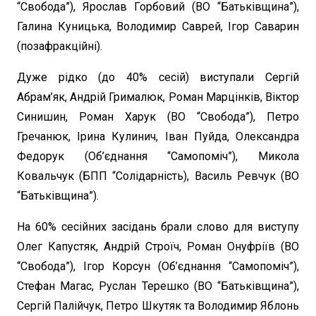
“Свобода”), Ярослав Горбовий (ВО “Батьківщина”),
Галина Куницька, Володимир Саврей, Ігор Саварин
(позафракційні).
Дуже рідко (до 40% сесій) виступали Сергій
Абрам’як, Андрій Грималюк, Роман Марцінків, Віктор
Синишин, Роман Харук (ВО “Свобода”), Петро
Гречанюк, Ірина Кулинич, Іван Пуйда, Олександра
Федорук (Об’єднання “Самопоміч”), Микола
Ковальчук (БПП “Солідарність), Василь Ревчук (ВО
“Батьківщина”).
На 60% сесійних засідань брали слово для виступу
Олег Капустяк, Андрій Строїч, Роман Онуфріїв (ВО
“Свобода”), Ігор Корсун (Об’єднання “Самопоміч”),
Стефан Магас, Руслан Терешко (ВО “Батьківщина”),
Сергій Палійчук, Петро Шкутяк та Володимир Яблонь