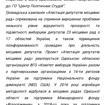
до: ГО “Центр Політичних Студій”.
Громадська кампанія «Атестація депутатів місцевих
рад» спрямована на сприяння вирішенню проблеми
низького рівня відкритості, прозорості та
підзвітності виборцям депутатів 23 місцевих рад з
17 областей України, а також підвищення
поінформованості громадян про діяльність
місцевих депутатів. Проект «Атестація депутатів
місцевих рад» реалізується Одеською обласною
організацією ВГО «Комітет виборців України» разом
з партнерськими організаціями з 16-ти регіонів
України за підтримки Національного фонду
демократії (NED, США). У 2016 році апробація
методології відбулася в місцевих радах Одеської
області за підтримки Міжнародного фонду
«Відродження», з 2018-го року за підтримки