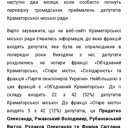
наступні два місяця, коли особисто почнуть
перевірку громадських приймалень депутатів
Краматорської міської ради.
Варто зауважити, що на веб-сайті Краматорської
міської ради з’явилась інформація, до яких фракцій
входять депутати, яка була не оприлюднена в
попередні роки. Виходячи з неї, депутати
розділились на чотири фракції: «Об’єднаний
Краматорськ», «Старе місто», «Солідарність» та
фракція «Партія пенсіонерів України». Найбільшою з
цих фракцій є «Об’єднаний Краматорськ». До її
складу входить 22 з 42 (52%) депутатів
Краматорської міської. До фракції «Старе місто»
входять 5 з 42 (12%) депутатів, це
Придатко
Олександр, Ржавський Володимир, Рубановський
Віктор, Рудаков Олександр та Фоміна Світлана
.