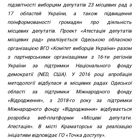
підзвітності виборцям депутатів 23 місцевих рад з
17 областей України, а також підвищення
поінформованості громадян про діяльність
місцевих депутатів. Проект «Атестація депутатів
місцевих рад» реалізується Одеською обласною
організацією ВГО «Комітет виборців України» разом
з партнерськими організаціями з 16-ти регіонів
України за підтримки Національного фонду
демократії (NED, США). У 2016 році апробація
методології відбулася в місцевих радах Одеської
області за підтримки Міжнародного фонду
«Відродження», з 2018-го року за підтримки
Міжнародного фонду «Відродження» відбувається
розробка веб-платформи «Місцеві депутати.
Атестація». В місті Краматорськ за реалізацію
ініціативи відповідає ГО «Точка доступу».