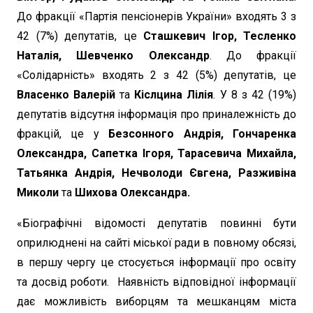
До фракції «Партія пенсіонерів України» входять 3 з
42 (7%) депутатів, це
Сташкевич Ігор, Тесленко
Наталія, Шевченко Олександр
. До фракції
«Солідарність» входять 2 з 42 (5%) депутатів, це
Власенко Валерій
та
Кіслцина Лілія
. У 8 з 42 (19%)
депутатів відсутня інформація про приналежність до
фракцій, це у
Безсонного Андрія, Гончаренка
Олександра, Сапетка Ігоря, Тарасевича Михайла,
Татьянка Андрія, Нечволоди Євгена, Разживіна
Миколи
та
Шихова Олександра.
«Біографічні відомості депутатів повинні бути
оприлюднені на сайті міської ради в повному обсязі,
в першу чергу це стосується інформації про освіту
та досвід роботи. Наявність відповідної інформації
дає можливість виборцям та мешканцям міста