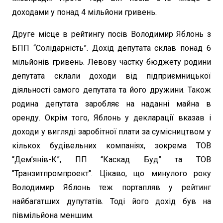
доходами у понад 4 мільйони гривень.
Друге місце в рейтингу посів Володимир Яблонь з
БПП “Солідарність”. Дохід депутата склав понад 6
мільйонів гривень. Левову частку бюджету родини
депутата склали доходи від підприємницької
діяльності самого депутата та його дружини. Також
родина депутата заробляє на наданні майна в
оренду. Окрім того, Яблонь у декларації вказав і
доходи у вигляді заробітної плати за сумісництвом у
кількох будівельних компаніях, зокрема ТОВ
“Дем’янів-К”, ПП “Каскад Буд” та ТОВ
"Транзитпромпроект". Цікаво, що минулого року
Володимир Яблонь теж портапляв у рейтинг
найбагатших дупутатів. Тоді його дохід був на
півмільйона меншим.