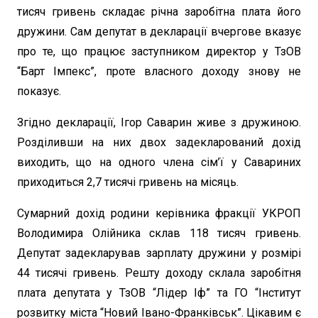
тисяч гривень складає річна заробітна плата його
дружини. Сам депутат в декларації вчергове вказує
про те, що працює заступником директор у ТзОВ
“Барт Імпекс”, проте власного доходу знову не
показує.
Згідно декларації, Ігор Саварин живе з дружиною.
Розділивши на них двох задекларований дохід
виходить, що на одного члена сім’ї у Савариних
приходиться 2,7 тисячі гривень на місяць.
Сумарний дохід родини керівника фракції УКРОП
Володимира Олійника склав 118 тисяч гривень.
Депутат задекларував зарплату дружини у розмірі
44 тисячі гривень. Решту доходу склала заробітня
плата депутата у ТзОВ “Лідер Іф” та ГО “Інститут
розвитку міста “Новий Івано-Франківськ”. Цікавим є