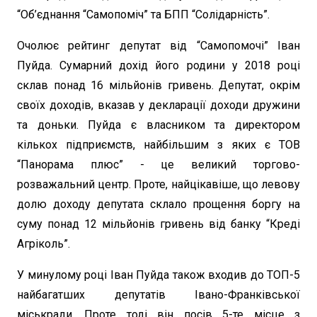
“Об’єднання “Самопоміч” та БПП “Солідарність”.
Очолює рейтинг депутат від “Самопомочі” Іван
Пуйда. Сумарний дохід його родини у 2018 році
склав понад 16 мільйонів гривень. Депутат, окрім
своїх доходів, вказав у декларації доходи дружини
та доньки. Пуйда є власником та директором
кількох підприємств, найбільшим з яких є ТОВ
“Панорама плюс” - це великий торгово-
розважальний центр. Проте, найцікавіше, що левову
долю доходу депутата склало прощення боргу на
суму понад 12 мільйонів гривень від банку “Креді
Агріколь”.
У минулому році Іван Пуйда також входив до ТОП-5
найбагатших депутатів Івано-Франківської
міськради. Проте тоді він посів 5-те місце з