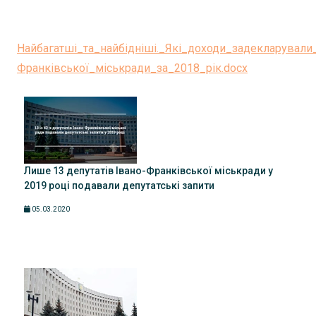
Найбагатші_та_найбідніші._Які_доходи_задекларували
Франківської_міськради_за_2018_рік.docx
Лише 13 депутатів Івано-Франківської міськради у
2019 році подавали депутатські запити
05.03.2020