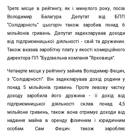
Третє місце в рейтингу, як і минулого року, посів
Володимир Балагура. Депутат від БПП
“Солідарність” цьогоріч також заробив понад 6
мільйонів гривень. Депутат задекларував доходи
від підприємницької діяльності - свій та дружинин.
Також вказав заробітну плату у якості комерційного
директора ПП “Будівельна компанія “Ярковиця”.
Четверте місце у рейтингу зайняв Володимир Фецич,
з “Солідарності”. Він задекларував дохід родини у
понад 5 мільйонів гривень. Проте левову частку
доходу заробила його дружина - її дохід від
підприємницької діяльності склав понад 4,5
мільйони гривень, також вона отримує доходи від
надання майна в оренду фізичним і юридичним
особам. Сам Фецич також заробляє