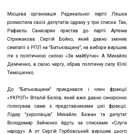
Місцева організація Радикальної партії Ляшка
розмістила своїх депутатів одразу у три списки. Так,
Рафаель Санасарян пристав до партії Артема
Стрижакова. Сергій Бойко, який давно змінив
симпатії з РПЛ на "Батьківщину", на вибори вирішив
іти з політичною силою «За майбутнє». А Михайло
Демченко, в свою чергу, обрав політичну силу Юлії
Тимошенко.
До "Батьківщини" приєднався і член фракції
«УКРОП» Віталій Бєлов, який вже давно синхронно
голосував саме з представниками цієї фракції.
Лідер "укропівців" Михайло Бєжан та депутат
Володимир Зайченко йдуть за списками «Слуги
народу». А от Сергій Горбовський вирішив цього