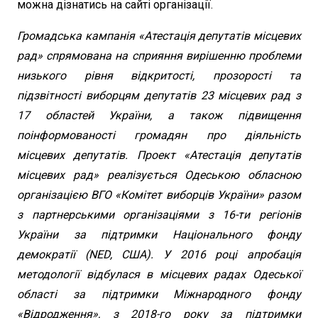
можна дізнатись на сайті організації.
Громадська кампанія «Атестація депутатів місцевих
рад» спрямована на сприяння вирішенню проблеми
низького рівня відкритості, прозорості та
підзвітності виборцям депутатів 23 місцевих рад з
17 областей України, а також підвищення
поінформованості громадян про діяльність
місцевих депутатів. Проект «Атестація депутатів
місцевих рад» реалізується Одеською обласною
організацією ВГО «Комітет виборців України» разом
з партнерськими організаціями з 16-ти регіонів
України за підтримки Національного фонду
демократії (NED, США). У 2016 році апробація
методології відбулася в місцевих радах Одеської
області за підтримки Міжнародного фонду
«Відродження», з 2018-го року за підтримки