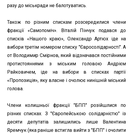
разу до міськради не балотуватись.
Також по різним спискам розсередилися члени
фракції «Самопоміч». Віталій Пінчук подався до
списків «Нашого краю», Олександр Артюх іде на
вибори третім номером списку "Євросолідарності". А
от Володимир Смірнов, який відзначався постійними
протистояннями з міським головою Андрієм
Райковичем, іде на вибори в списках партії
«Пропозиція», яку власне і очолює нинішній міський
голова.
Члени колишньої фракції "БПП" розійшлися по
різних списках. З "Європейською солідарністю" із
десяти депутатів залишились лише Валентина
Яремчук (яка раніше встигла вийти з "БПП" і очолити