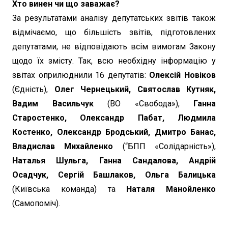
Хто винен чи що заважає?
За результатами аналізу депутатських звітів також
відмічаємо, що більшість звітів, підготовлених
депутатами, не відповідають всім вимогам Закону
щодо їх змісту. Так, всю необхідну інформацію у
звітах оприлюднили 16 депутатів:
Олексій Новіков
(Єдність),
Олег Чернецький, Святослав Кутняк,
Вадим Васильчук
(ВО «Свобода»),
Ганна
Старостенко, Олександр Пабат, Людмила
Костенко, Олександр Бродський, Дмитро Банас,
Владислав Михайленко
(“БПП «Солідарність»),
Наталья Шульга, Ганна Сандалова, Андрій
Осадчук, Сергій Башлаков, Ольга Балицька
(Київська команда) та
Наталя Манойленко
(Самопоміч).