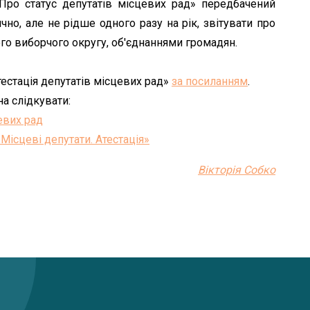
Про статус депутатів місцевих рад» передбачений
чно, але не рідше одного разу на рік, звітувати про
о виборчого округу, об'єднаннями громадян.
естація депутатів місцевих рад»
за посиланням
.
а слідкувати:
евих рад
«Місцеві депутати. Атестація»
Вікторія Собко