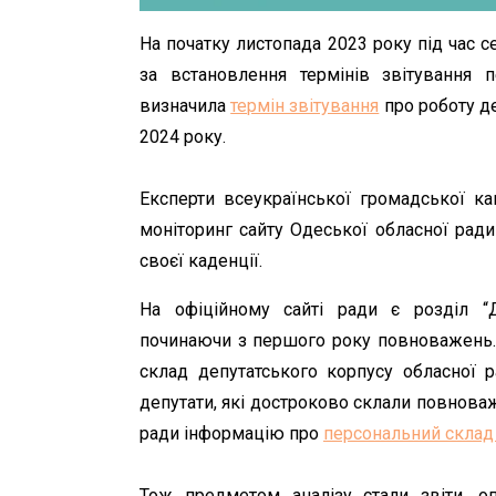
На початку листопада 2023 року під час с
за встановлення термінів звітування
визначила
термін звітування
про роботу де
2024 року.
Експерти всеукраїнської громадської ка
моніторинг сайту Одеської обласної ради
своєї каденції.
На офіційному сайті ради є розділ “
починаючи з першого року повноважень. 
склад депутатського корпусу обласної р
депутати, які достроково склали повноваже
ради інформацію про
персональний склад
Тож предметом аналізу стали звіти, о