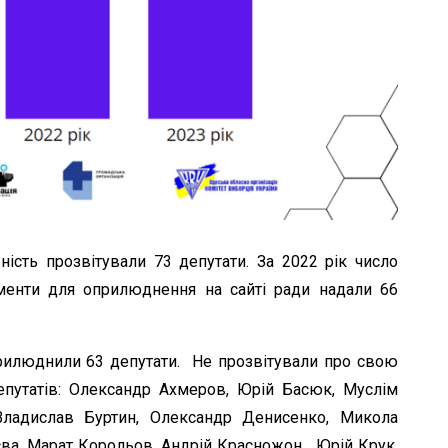
ність прозвітували 73 депутати. За 2022 рік число
менти для оприлюднення на сайті ради надали 66
прилюднили 63 депутати. Не прозвітували про свою
депутатів: Олександр Ахмеров, Юрій Басюк, Муслім
Владислав Буртин, Олександр Денисенко, Микола
єва, Марат Корольов, Андрій Красножон, Юрій Крук,