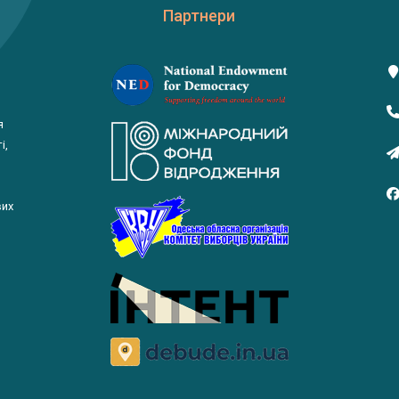
Партнери
я
і,
вих