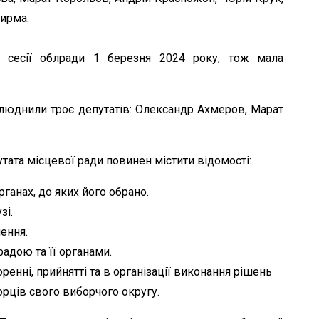
Ширма.
 сесії облради 1 березня 2024 року, тож мала
илюднили троє депутатів: Олександр Ахмеров, Марат
утата місцевої ради повинен містити відомості:
органах, до яких його обрано.
зі.
шення.
радою та її органами.
ренні, прийнятті та в організації виконання рішень
борців свого виборчого округу.