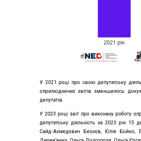
У 2021 році про свою депутатську діяль
оприлюднених звітів зменшилось: доку
депутатів.
У 2023 році звіт про виконану роботу о
депутатську діяльність за 2023 рік 15 
Сайд-Ахмедович Бехоєв, Юлія Бойко, 
Дерев’янко, Ольга Долгопола, Ольга Єргі