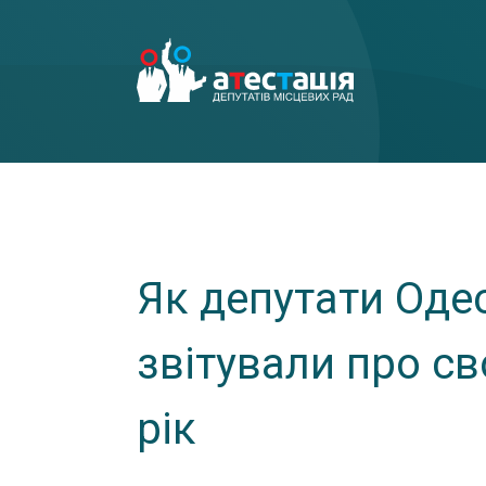
Як депутати Оде
звітували про св
рік