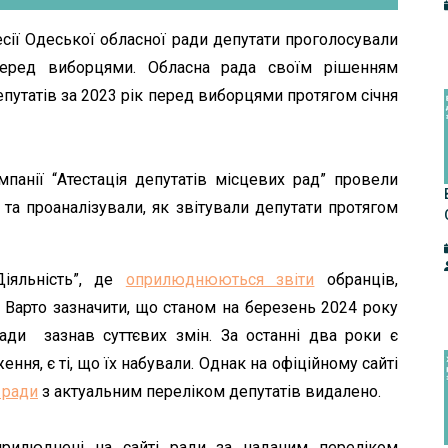
есії Одеської обласної ради депутати проголосували
 перед виборцями. Обласна рада своїм рішенням
путатів за 2023 рік перед виборцями протягом січня
мпанії “Атестація депутатів місцевих рад” провели
 та проаналізували, як звітували депутати протягом
Діяльність”, де
оприлюднюються звіти
обранців,
Варто зазначити, що станом на березень 2024 року
ади зазнав суттєвих змін. За останні два роки є
ння, є ті, що їх набували. Однак на офіційному сайті
 ради
з актуальним переліком депутатів видалено.
прилюднені на сайті ради за наданим переліком