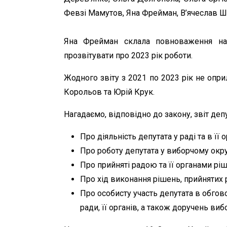
Февзі Мамутов, Яна Фрейман, В’ячеслав 
Яна Фрейман склала повноваження на
прозвітувати про 2023 рік роботи.
Жодного звіту з 2021 по 2023 рік не опр
Корольов та Юрій Крук.
Нагадаємо, відповідно до закону, звіт деп
Про діяльність депутата у раді та в її 
Про роботу депутата у виборчому окру
Про прийняті радою та її органами рі
Про хід виконання рішень, прийнятих 
Про особисту участь депутата в обгово
ради, її органів, а також доручень ви