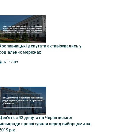
Кропивницькі депутати активізувались у
соціальних мережах
16.07.2019
Дев’ять з 42 депутатів Чернігівської
міськради прозвітували перед виборцями за
2019 рік