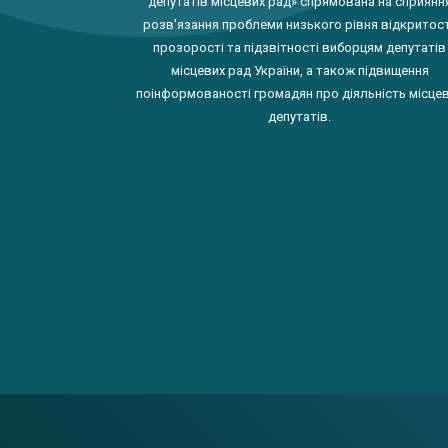
депутатів місцевих рад» спрямована на сприянн
розв'язання проблеми низького рівня відкритост
прозорості та підзвітності виборцям депутатів
місцевих рад України, а також підвищення
поінформованості громадян про діяльність місце
депутатів.