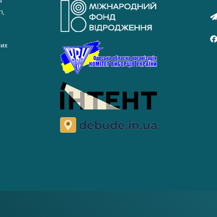
я
і,
вих