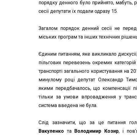
порядку денного було прийнято, мабуть, ре
сесії депутати їх подали одразу 15.
Загалом порядок денний сесії не перед
міських програм та інших технічних рішень
Єдиним питанням, яке викликало дискусії
пільгових перевезень окремих категорій
транспорті загального користування на 20
минулому році депутат Олександр Тимо
якими передбачалось, що компенсації п
тільки за умови впровадження у транспо
система введена не була.
Слід зазначити, що за це питання го
Вакуленко
та
Володимир Козир
, і пов