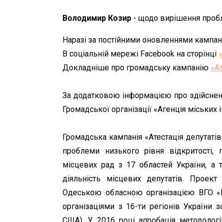
Володимир Козир
- щодо вирішення пробл
Наразі за постійними оновленнями кампан
В соціальній мережі Facebook на сторінці
Докладніше про громадську кампанію
«А
За додатковою інформацією про здійснення
Громадської організації «Агенція міських і
Громадська кампанія «Атестація депутат
проблеми низького рівня відкритості, п
місцевих рад з 17 областей України, а
діяльність місцевих депутатів. Проект 
Одеською обласною організацією ВГО «К
організаціями з 16-ти регіонів України 
США). У 2016 році апробація методологі