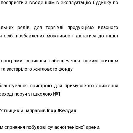
 посприяти з введенням в експлуатацію будинку по
ьних рядів для торгівлі продукцією власного
 осіб, позбавлених можливості дістатися до іншої
рограми сприяння забезпечення новим житлом
та застарілого житлового фонду.
блаштування пристрою для примусового зниження
реході поруч зі школою №1.
П’ятницькій направив
Ігор Желдак
.
 сприяння побудові сучасної тенісної арени.