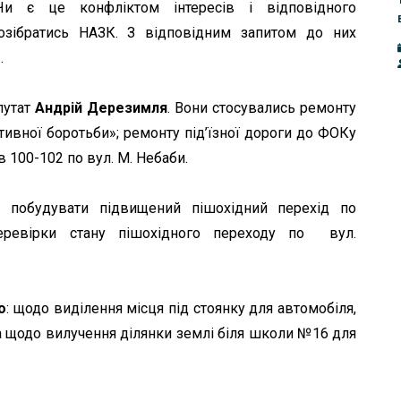
Чи є це конфліктом інтересів і відповідного
розібратись НАЗК. З відповідним запитом до них
.
путат
Андрій Дерезимля
. Вони стосувались ремонту
ивної боротьби»; ремонту під’їзної дороги до ФОКу
в 100-102 по вул. М. Небаби.
: побудувати підвищений пішохідний перехід по
еревірки стану пішохідного переходу по вул.
о
: щодо виділення місця під стоянку для автомобіля,
та щодо вилучення ділянки землі біля школи №16 для