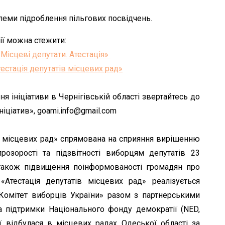
еми підроблення пільгових посвідчень.
ії можна стежити:
«Місцеві депутати. Атестація»
тестація депутатів місцевих рад»
 ініціативи в Чернігівській області звертайтесь до
ніціатив», goami.info@gmail.com
ів місцевих рад» спрямована на сприяння вирішенню
розорості та підзвітності виборцям депутатів 23
 також підвищення поінформованості громадян про
«Атестація депутатів місцевих рад» реалізується
омітет виборців України» разом з партнерськими
за підтримки Національного фонду демократії (NED,
ї відбулася в місцевих радах Одеської області за