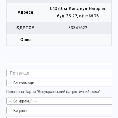
04070, м. Київ, вул. Нагорна,
Адреса
буд. 25-27, офіс № 76
ЄДРПОУ
33347622
Опис
--- Всі громади ---
Політична Партія "Всеукраїнський патріотичний союз"
--- Всі фракції ---
--- Всі рівні ---