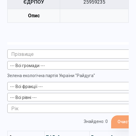
ЄДРПОУ
25959235
Опис
--- Всі громади ---
Зелена екологічна партія України "Райдуга"
--- Всі фракції ---
--- Всі рівні ---
Знайдено: 0
Очистит