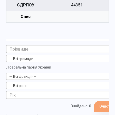
ЄДРПОУ
44351
Опис
--- Всі громади ---
Ліберальна партія України
--- Всі фракції ---
--- Всі рівні ---
Знайдено: 0
Очистит