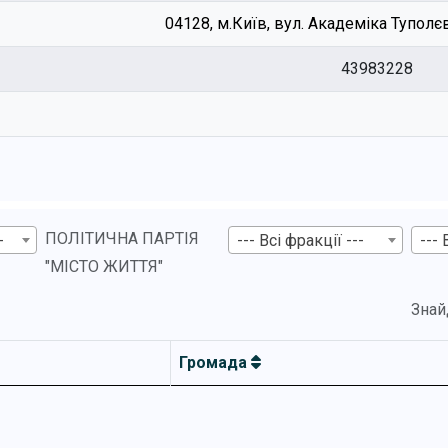
04128, м.Київ, вул. Академіка Туполєва
43983228
ПОЛІТИЧНА ПАРТІЯ
-
--- Всі фракції ---
--- 
"МІСТО ЖИТТЯ"
Знай
Громада