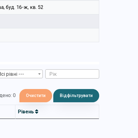
, буд. 16-ж, кв. 52
Всі рівні ---
дено: 0
Очистити
Відфільтрувати
Рівень