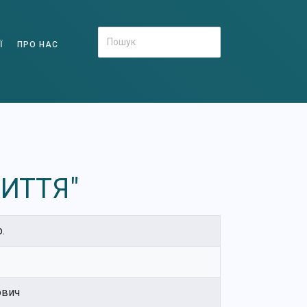
Ї
ПРО НАС
ЖИТТЯ"
.
ович