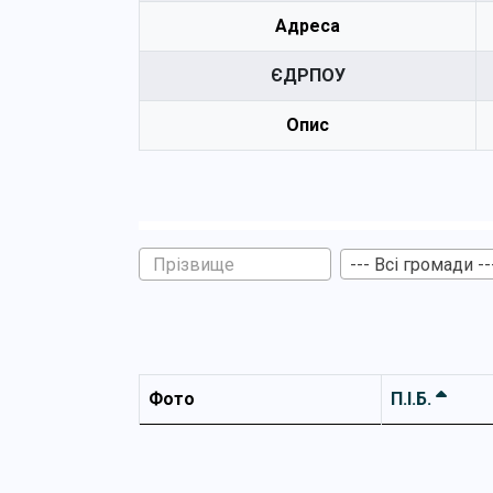
Адреса
ЄДРПОУ
Опис
--- Всі громади --
Фото
П.І.Б.