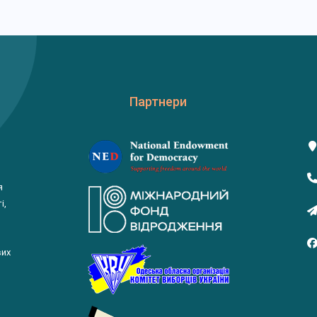
Партнери
я
і,
вих