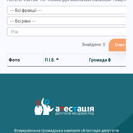
--- Всі фракції ---
--- Всі рівні ---
Знайдено: 0
Очистит
Фото
П.І.Б.
Громада
Всеукраїнська громадська кампанія «Атестація депутатів