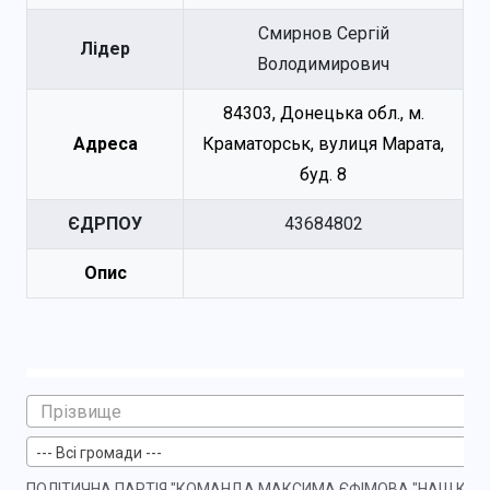
Смирнов Сергій
Лідер
Володимирович
84303, Донецька обл., м.
Адреса
Краматорськ, вулиця Марата,
буд. 8
ЄДРПОУ
43684802
Опис
--- Всі громади ---
ПОЛІТИЧНА ПАРТІЯ "КОМАНДА МАКСИМА ЄФІМОВА "НАШ КР