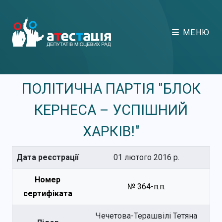
МЕНЮ
ПОЛІТИЧНА ПАРТІЯ "БЛОК
КЕРНЕСА – УСПІШНИЙ
ХАРКІВ!"
Дата реєстрації
01 лютого 2016 р.
Номер
№ 364-п.п.
сертифіката
Чечетова-Терашвілі Тетяна