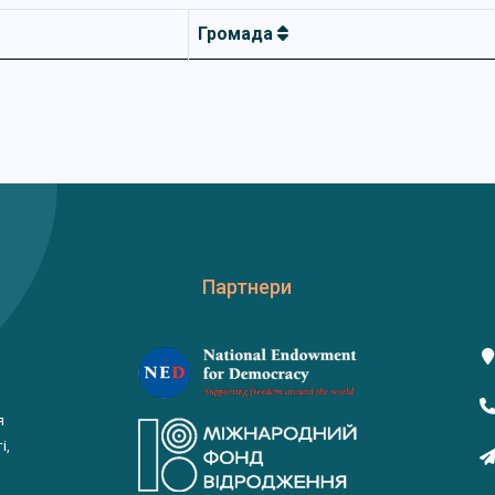
Громада
Партнери
я
і,