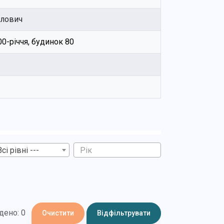
йлович
600-річчя, будинок 80
Всі рівні ---
дено: 0
Очистити
Відфільтрувати