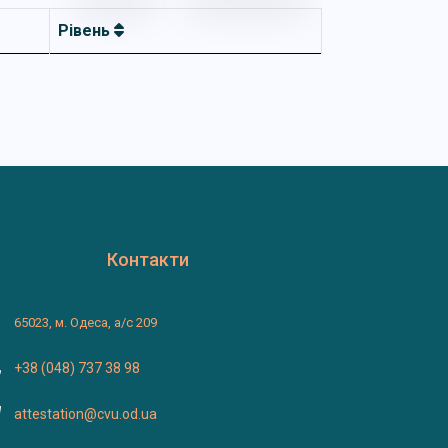
Рівень
Контакти
65023, м. Одеса, а/с 209
+38 (048) 737 38 98
attestation@cvu.od.ua