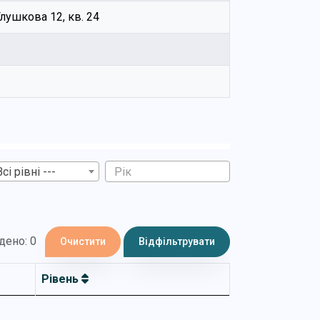
Глушкова 12, кв. 24
Всі рівні ---
дено: 0
Очистити
Відфільтрувати
Рівень