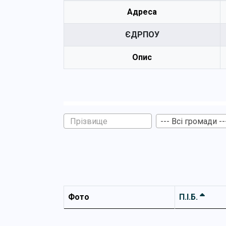
Адреса
ЄДРПОУ
Опис
--- Всі громади --
Фото
П.І.Б.