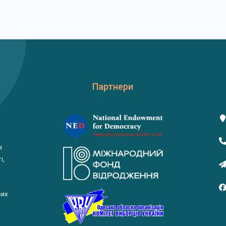
Партнери
я
і,
вих