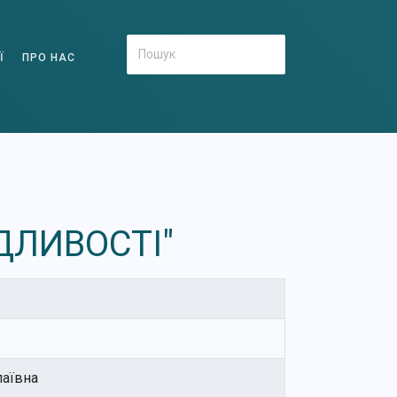
Ї
ПРО НАС
ДЛИВОСТІ"
.
аївна