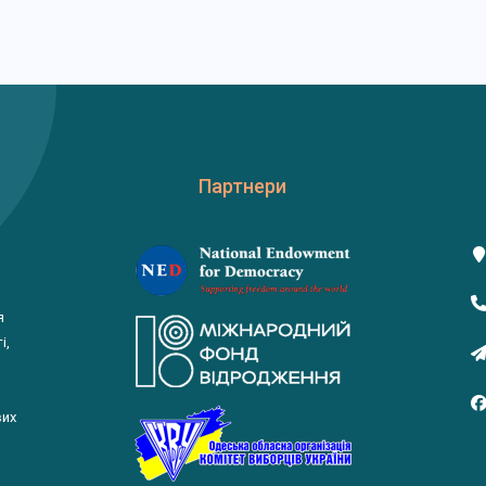
Партнери
я
і,
вих