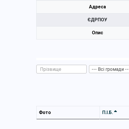
Адреса
ЄДРПОУ
Опис
--- Всі громади --
Фото
П.І.Б.