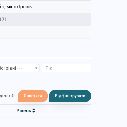
., місто Ірпінь,
171
Всі рівні ---
дено: 0
Очистити
Відфільтрувати
Рівень