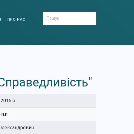
Ї
ПРО НАС
 Справедливість"
2015 р.
п.п
 Олександрович