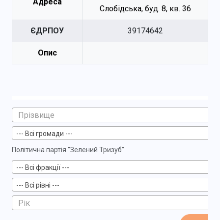
Адреса
Слобідська, буд. 8, кв. 36
ЄДРПОУ
39174642
Опис
--- Всі громади ---
Політична партія "Зелений Тризуб"
--- Всі фракції ---
--- Всі рівні ---