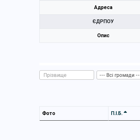
Адреса
ЄДРПОУ
Опис
--- Всі громади --
Фото
П.І.Б.