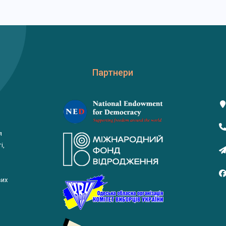
Партнери
я
і,
вих