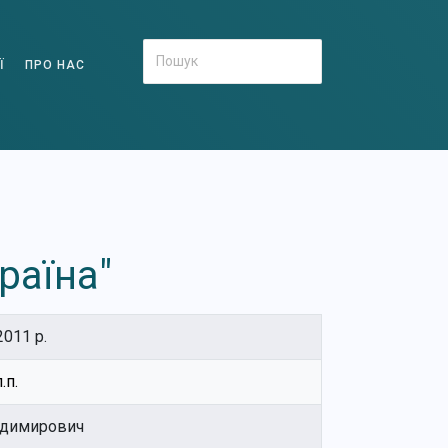
Ї
ПРО НАС
раїна"
011 р.
.п.
одимирович