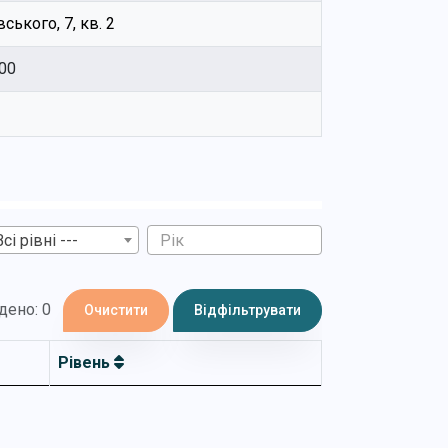
ського, 7, кв. 2
00
Всі рівні ---
дено: 0
Очистити
Відфільтрувати
Рівень