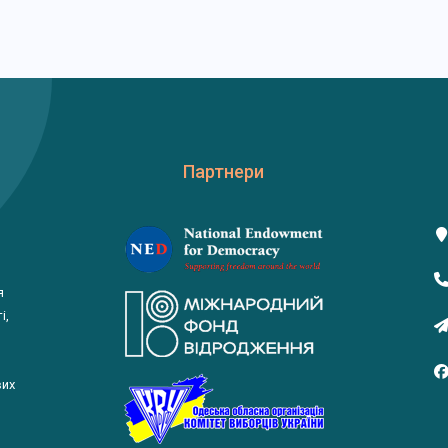
Партнери
я
і,
вих