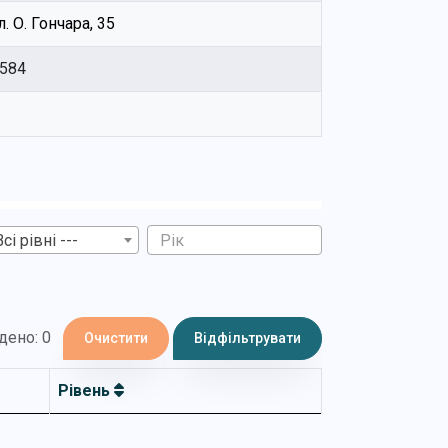
л. О. Гончара, 35
584
Всі рівні ---
дено: 0
Очистити
Відфільтрувати
Рівень