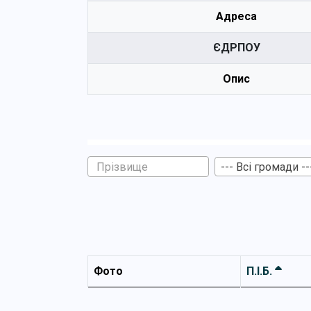
Адреса
ЄДРПОУ
Опис
--- Всі громади --
Фото
П.І.Б.