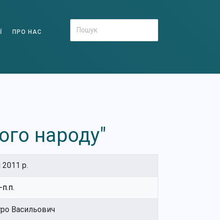
Ї
ПРО НАС
кого народу"
 2011 р.
п.п.
ро Васильович