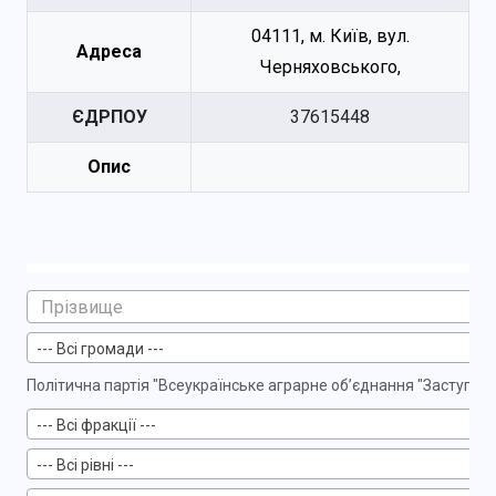
04111, м. Київ, вул.
Адреса
Черняховського,
ЄДРПОУ
37615448
Опис
--- Всі громади ---
Політична партія "Всеукраїнське аграрне об’єднання "Заступ"
--- Всі фракції ---
--- Всі рівні ---