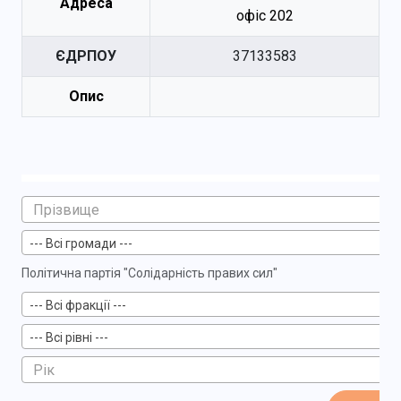
Адреса
офіс 202
ЄДРПОУ
37133583
Опис
--- Всі громади ---
Політична партія "Солідарність правих сил"
--- Всі фракції ---
--- Всі рівні ---