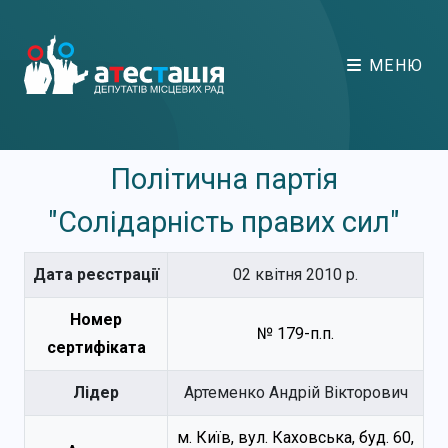
МЕНЮ
Політична партія
"Солідарність правих сил"
Дата реєстрації
02 квітня 2010 р.
Номер
№ 179-п.п.
сертифіката
Лідер
Артеменко Андрій Вікторович
м. Київ, вул. Каховська, буд. 60,