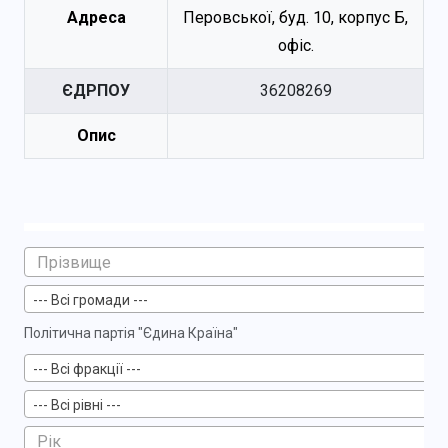
Адреса
Перовської, буд. 10, корпус Б,
офіс.
ЄДРПОУ
36208269
Опис
--- Всі громади ---
Політична партія "Єдина Країна"
--- Всі фракції ---
--- Всі рівні ---